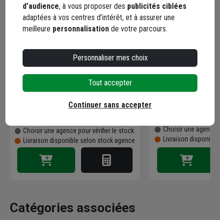
d’audience
, à vous proposer des
publicités ciblées
adaptées à vos centres d’intérêt, et à assurer une
meilleure
personnalisation
de votre parcours.
Réhausse polyéthylène pour
POMPE DELINOX 
Personnaliser mes choix
station de relevage eaux usées
Micro 8 - Hauteur 300 mm
Tout accepter
Code : 453002-1
Code : 444841-1
Continuer sans accepter
1498,45 €
195,61 €
Choisir une agence p
Choisir une agence pour vérifier le stock
Livraison disponibl
Livraison disponible selon stock agence
Catégories associées