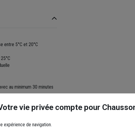
se entre 5°C et 20°C
t 25°C
uelle
, avec au minimum 30 minutes
uit avec du papier absorbant
Votre vie privée compte pour Chausso
sant TS est appliqué et votre
re expérience de navigation.