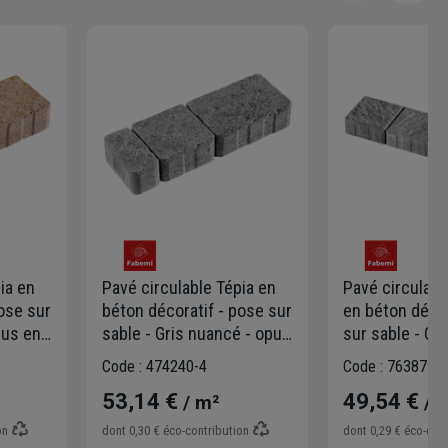
ia en
Pavé circulable Tépia en
Pavé circulab
pose sur
béton décoratif - pose sur
en béton décor
pus en
sable - Gris nuancé - opus
sur sable - Gr
en 3 formats martelés
opus en 3 for
Code : 474240-4
Code : 763879-1
martelés
53,14 €
49,54 €
/ m²
/ 
on
dont
0,30 €
éco-contribution
dont
0,29 €
éco-cont