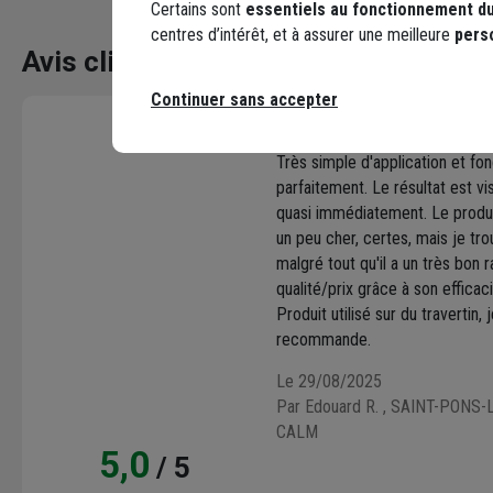
Certains sont
essentiels au fonctionnement du
centres d’intérêt, et à assurer une meilleure
pers
Avis clients
Seuls les clients ayant commandé ce produit peuv
Continuer sans accepter
5 / 5
Très simple d'application et fo
parfaitement. Le résultat est vi
quasi immédiatement. Le produi
un peu cher, certes, mais je tr
malgré tout qu'il a un très bon 
qualité/prix grâce à son efficaci
Produit utilisé sur du travertin, 
recommande.
Le 29/08/2025
Par Edouard R.
, SAINT-PONS-
CALM
5,0
/ 5