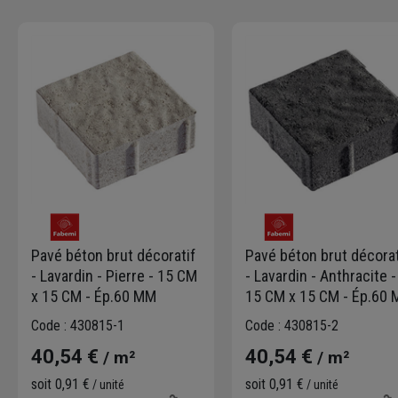
Pavé béton brut décoratif
Pavé béton brut décorat
- Lavardin - Pierre - 15 CM
- Lavardin - Anthracite -
x 15 CM - Ép.60 MM
15 CM x 15 CM - Ép.60
Code : 430815-1
Code : 430815-2
40,54 €
40,54 €
/ m²
/ m²
soit
0,91 €
soit
0,91 €
/ unité
/ unité