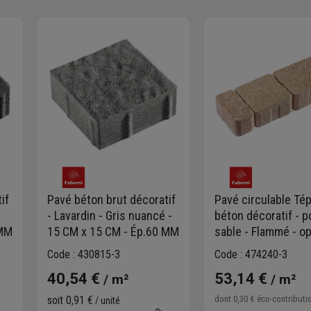
if
Pavé béton brut décoratif
Pavé circulable Tép
- Lavardin - Gris nuancé -
béton décoratif - 
 MM
15 CM x 15 CM - Ép.60 MM
sable - Flammé - o
3 formats martelés
Code : 430815-3
Code : 474240-3
40,54 €
53,14 €
/ m²
/ m²
soit
0,91 €
dont
0,30 €
éco-contributi
/ unité