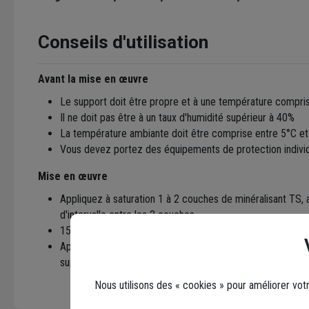
Conseils d'utilisation
Avant la mise en œuvre
Le support doit être propre et à une température compri
Il ne doit pas être à un taux d'humidité supérieur à 40%
La température ambiante doit être comprise entre 5°C e
Vous devez portez des équipements de protection individ
Mise en œuvre
Appliquez à saturation 1 à 2 couches de minéralisant TS
d'intervalle entre les 2 couches
15 minutes après application, essuyez l'excédent de prod
Après le séchage durant au maximum 2 heures, le minérali
support traité
Nous utilisons des « cookies » pour améliorer vot