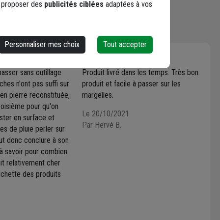
s proposer des
publicités ciblées
adaptées à vos
Personnaliser mes choix
Tout accepter
5 / 5
passer sans outillage
Produit livré dans les temps. Très bon
uches n'ont pas suffi sur
produit et facile à passer sur les
en pierre reconstituée,
margelles.
 troisième pour qu'on
Le 20/10/2021
ester en surface et
Par Hervé B.
es de pluie perler sur
ut donc conclure à son
e à savoir pour combien
t relativement cher
rchette des produits