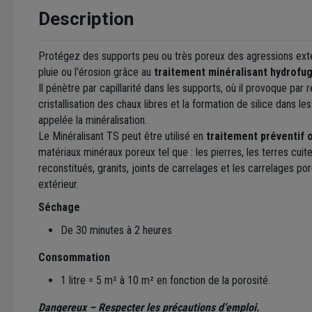
Description
Protégez des supports peu ou très poreux des agressions exté
pluie ou l'érosion grâce au
traitement minéralisant hydrofu
Il pénètre par capillarité dans les supports, où il provoque par 
cristallisation des chaux libres et la formation de silice dans le
appelée la minéralisation.
Le Minéralisant TS peut être utilisé en
traitement préventif o
matériaux minéraux poreux tel que : les pierres, les terres cuite
reconstitués, granits, joints de carrelages et les carrelages por
extérieur.
Séchage
De 30 minutes à 2 heures
Consommation
1 litre = 5 m² à 10 m² en fonction de la porosité.
Dangereux – Respecter les précautions d’emploi.