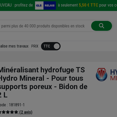
UVEAU :
profitez de
à seulement
5,50 € TTC
pour vos co
éalise mes travaux
PRIX
Minéralisant hydrofuge TS
Hydro Mineral - Pour tous
supports poreux - Bidon de
2 L
ode : 181891-1
(2 avis)