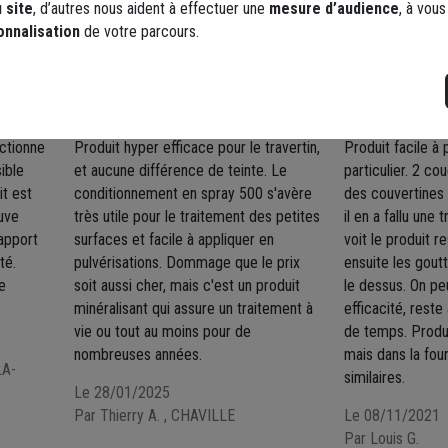
 site
, d’autres nous aident à effectuer une
mesure d’audience
, à vou
onnalisation
de votre parcours.
ent laisser un commentaire
5 / 5
4 / 5
nctionne
Produit hyper efficace pour le travertin,
Produit facile à 
sible
et aucune différence de teinte. Le
particulier. 2 co
t est
conditionnement en spray 500 s'avère
des couvertines 
ouve
très utile pour le traitement des petites
il en a fallu une
rapport
surfaces et facile à appliquer en
voit le produit r
té.
pulvérisations. Dommage que le prix
ensuite les goutt
je
soit aussi cher, mais c'est un produit
le dessus. On pe
minéralisant qui assure un traitement à
efficacité, rest
vie ou tout au moins pour de
de temps. Produi
nombreuses années.
mais dans la fou
LA-
similaires.
Le 28/01/2025
Par Thierry A.
, CHAVILLE
Le 08/11/2021
Par Louis G.