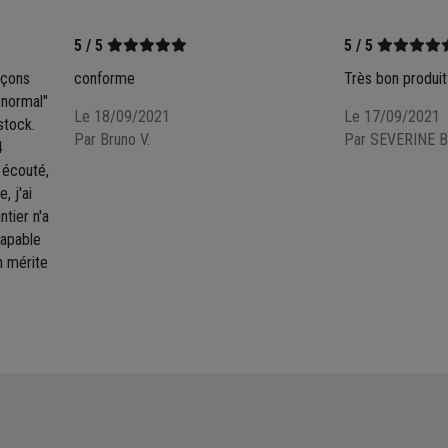
5 / 5
5 / 5
façons
conforme
Très bon produit
 "normal"
Le 18/09/2021
Le 17/09/2021
stock.
Par Bruno V.
Par SEVERINE B
4
é écouté,
, j'ai
ntier n'a
capable
n mérite