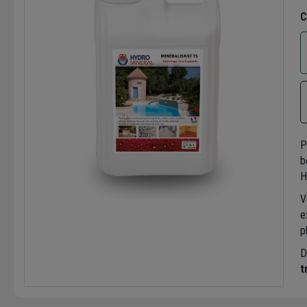
C
P
b
H
V
e
p
D
t