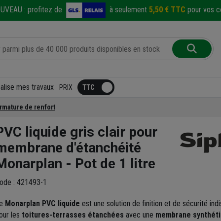
UVEAU :
profitez de
à seulement
5,50 € TTC
pour vos co
éalise mes travaux
PRIX
armature de renfort
PVC liquide gris clair pour
membrane d'étanchéité
Monarplan - Pot de 1 litre
ode : 421493-1
e
Monarplan PVC liquide
est une solution de finition et de sécurité ind
our les
toitures-terrasses étanchées
avec une
membrane synthéti