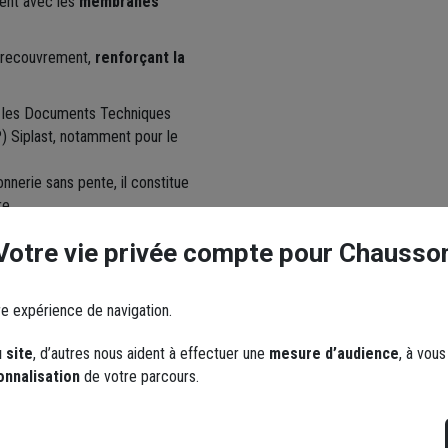
ent avec les
membranes
de recouvrement,
renforçant la
ar les Documents Techniques
) Siplast, notamment pour le
nnerie sans pente, il constitue
re.
Votre vie privée compte pour Chausso
re expérience de navigation.
 site
, d’autres nous aident à effectuer une
mesure d’audience
, à vou
onnalisation
de votre parcours.