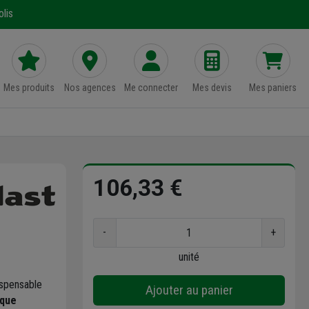
lis
Mes produits
Nos agences
Me connecter
Mes devis
Mes paniers
106,33 €
-
+
unité
ispensable
Ajouter au panier
que