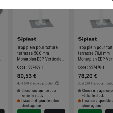
Trop plein pour toiture
Trop plein pour toi
terrasse 50,0 mm
terrasse 70,0 mm
Monarplan EEP Verticale
Monarplan EEP Vert
x
Siplast
Siplast
Code : 557469-1
Code : 557470-1
80,53 €
78,20 €
dont
0,01 €
éco-contribution
dont
0,01 €
éco-contributi
Choisir une agence pour
Choisir une agence p
vérifier le stock
vérifier le stock
Livraison disponible selon
Livraison disponible 
stock agence
stock agence