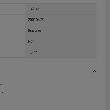
1,41 kg
20010473
Gris clair
Pot
1,0 ltr
e