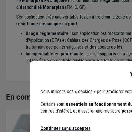
Le
Monarplan PVC liquide
est formulé pour réagir chimiquem
d'étanchéité Monarplan
(FM, G, GF).
Son application crée une véritable fusion à froid sur la zone 
résistance mécanique du joint
.
Usage réglementaire
: son application est prescrite p
d'Application (DTA) et Cahiers des Charges de Pose (CCP
traitement des points singuliers et des abouts de lés.
Indispensable en pente nulle
: sur les supports en maço
l'étape finale de contrôle qualité après les tests de soudu
Nous utilisons des « cookies » pour améliorer vot
En complément
Certains sont
essentiels au fonctionnement du
centres d’intérêt, et à assurer une meilleure
pers
Continuer sans accepter