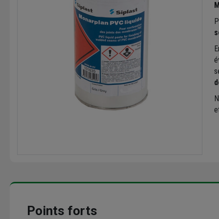
M
P
s
E
é
s
d
N
e
Points forts