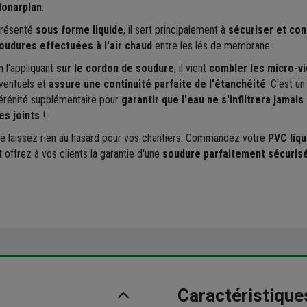
onarplan
.
résenté
sous forme liquide
, il sert principalement à
sécuriser et con
oudures effectuées à l'air chaud
entre les lés de membrane.
n l'appliquant
sur le cordon de soudure
, il vient
combler les micro-v
ventuels et
assure une continuité parfaite de l'étanchéité
. C'est u
érénité supplémentaire pour
garantir que l'eau ne s'infiltrera jamais
es joints
!
e laissez rien au hasard pour vos chantiers. Commandez votre
PVC liqu
t offrez à vos clients la garantie d'une
soudure parfaitement sécuris
Caractéristique