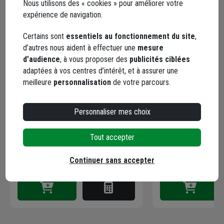
Nous utilisons des « cookies » pour améliorer votre
expérience de navigation.
Certains sont
essentiels au fonctionnement du site
,
d’autres nous aident à effectuer une
mesure
d’audience
, à vous proposer des
publicités ciblées
adaptées à vos centres d’intérêt, et à assurer une
Membrane d'étanchéité en PVC-P
Membrane d'étanc
meilleure
personnalisation
de votre parcours.
pour points singuliers en toiture
pour toiture terra
terrasse - Monarplan D - 0,75 m x
inaccessible - Mo
15,00 m - ép. 1,50 mm
1,65 m x 20,00 m -
Code : 421483-2
Code : 421488-2
Personnaliser mes choix
432,80 €
939,23 €
Tout accepter
dont
2,98 €
éco-contribution
dont
6,73 €
éco-contribu
Choisir une agence pour vérifier le stock
Choisir une agence p
Continuer sans accepter
Livraison disponible selon stock agence
Livraison disponibl