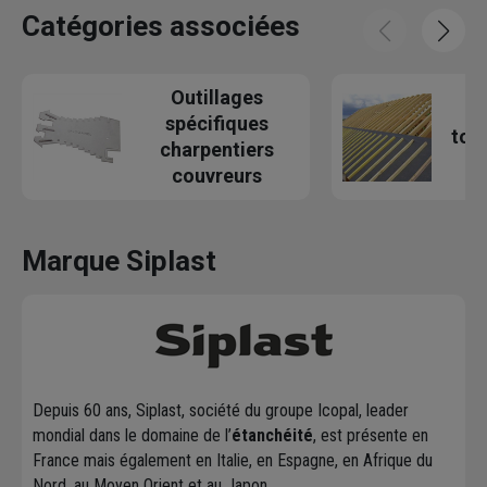
Catégories associées
Outillages
É
spécifiques
toit
charpentiers
couvreurs
Marque Siplast
Depuis 60 ans, Siplast, société du groupe Icopal, leader
mondial dans le domaine de l’
étanchéité
, est présente en
France mais également en Italie, en Espagne, en Afrique du
Nord, au Moyen Orient et au Japon.