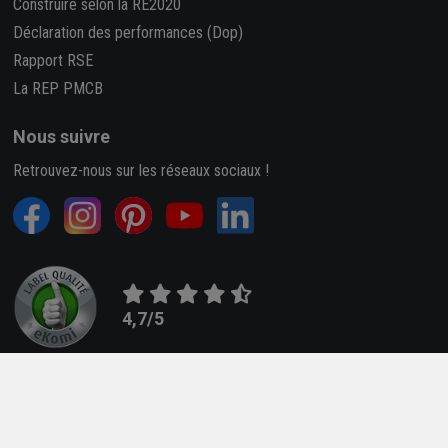
Construire selon la RE2020
Déclaration des performances (Dop)
Rapport RSE
La REP PMCB
Nous suivre
Retrouvez-nous sur les réseaux sociaux !
4,7/5