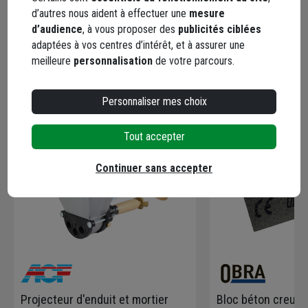
Documents
d’autres nous aident à effectuer une
mesure
d’audience
, à vous proposer des
publicités ciblées
adaptées à vos centres d’intérêt, et à assurer une
meilleure
personnalisation
de votre parcours.
En complément
Personnaliser mes choix
Tout accepter
Continuer sans accepter
Projecteur d'enduit et mortier
Bloc béton creux 