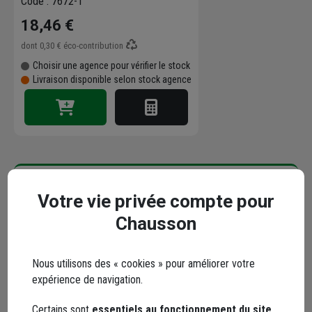
Code : 7672-1
18,46 €
dont
0,30 €
éco-contribution
Choisir une agence pour vérifier le stock
Livraison disponible selon stock agence
Points forts
Votre vie privée compte pour
Chausson
Description
Nous utilisons des « cookies » pour améliorer votre
Caractéristiques
expérience de navigation.
Certains sont
essentiels au fonctionnement du site
,