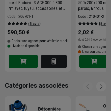
mural Enduivit 3 ACF 300 à 800
500x200x200 mm -
l/m avec tuyau, accessoires et
parois, 6 trous
coffret
Code : 206701-1
Code : 210401-2
(5 avis)
(5 avis
590,50 €
2,02 €
dont
0,01 €
éco-contribu
Choisir une agence pour vérifier le stock
Livraison disponible
Choisir une agence p
Livraison disponibl
Catégories associées
Out
Bétonnière