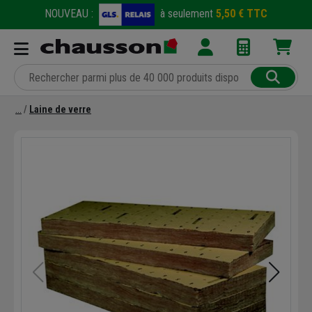
NOUVEAU :
à seulement
5,50 € TTC
Laine de verre