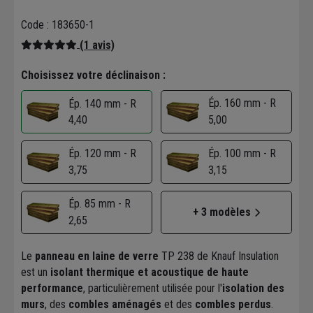
Code : 183650-1
(1 avis)
Choisissez votre déclinaison :
Ép. 160 mm - R
Ép. 140 mm - R
4,40
5,00
Ép. 120 mm - R
Ép. 100 mm - R
3,75
3,15
Ép. 85 mm - R
+ 3 modèles
2,65
Le
panneau en laine de verre
TP 238 de Knauf Insulation
est un
isolant thermique et acoustique de haute
performance
, particulièrement utilisée pour l'
isolation des
murs
, des
combles aménagés
et des
combles perdus
.