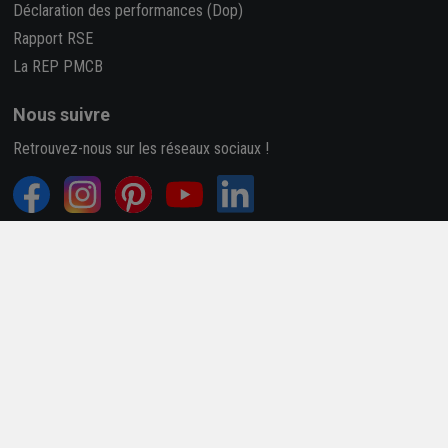
Déclaration des performances (Dop)
Rapport RSE
La REP PMCB
Nous suivre
Retrouvez-nous sur les réseaux sociaux !
4,7/5