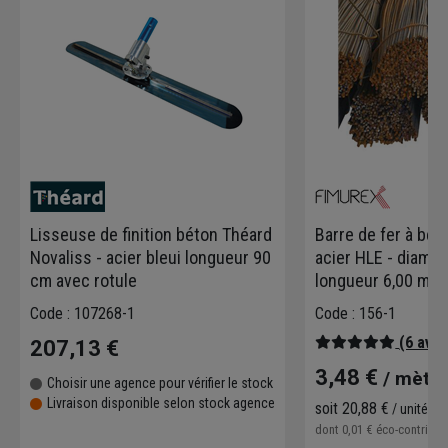
Lisseuse de finition béton Théard
Barre de fer à bét
Novaliss - acier bleui longueur 90
acier HLE - diamè
cm avec rotule
longueur 6,00 ml
Code : 107268-1
Code : 156-1
(6 avis
207,13 €
3,48 €
/ mètr
Choisir une agence pour vérifier le stock
Livraison disponible selon stock agence
soit
20,88 €
/ unité
dont
0,01 €
éco-contribu