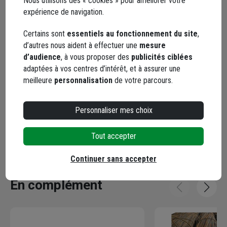
Nous utilisons des « cookies » pour améliorer votre
peuvent laisser un commentaire
expérience de navigation.
5,0
/ 5
Certains sont
essentiels au fonctionnement du site
,
d’autres nous aident à effectuer une
mesure
1 avis
d’audience
, à vous proposer des
publicités ciblées
adaptées à vos centres d’intérêt, et à assurer une
meilleure
personnalisation
de votre parcours.
5 / 5
Personnaliser mes choix
produit correcte pour du coffrage
Le 18/04/2023
Tout accepter
Par Benjamin L.
, DEYME
Continuer sans accepter
En complément