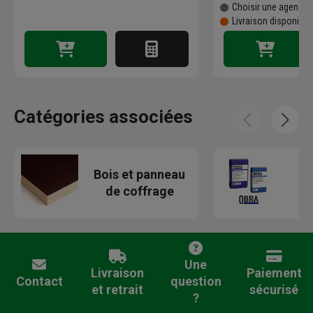
Choisir une agence p
Livraison disponibl
Catégories associées
Bois et panneau
M
de coffrage
bé
Une
Livraison
Paiement
Contact
question
et retrait
sécurisé
?