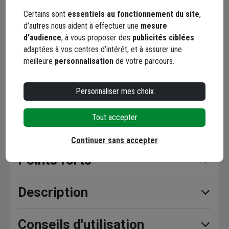
Code : 198364-1
Certains sont
essentiels au fonctionnement du site
,
d’autres nous aident à effectuer une
mesure
28,94 €
/ mètre
d’audience
, à vous proposer des
publicités ciblées
soit
115,78 €
/ unité
adaptées à vos centres d’intérêt, et à assurer une
dont
0,12 €
éco-contribution
meilleure
personnalisation
de votre parcours.
Choisir une agence pour vérifier le stock
Livraison disponible selon stock agence
Personnaliser mes choix
Tout accepter
Continuer sans accepter
Points forts
Description
Conseils d'utilisation