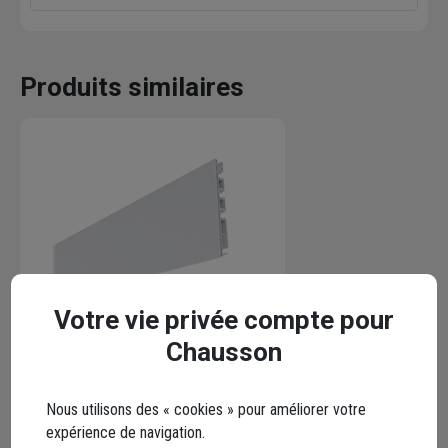
Produits similaires
Votre vie privée compte pour
Chausson
Planche de rive PVC Rivepro pour
Nous utilisons des « cookies » pour améliorer votre
débord de toit - Blanc - Hauteur
expérience de navigation.
200,00 MM - Long. 4,00 M