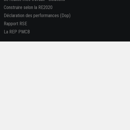
Construire selon la RE2020
Déclaration des performances (Dop)
Rapport RSE
La REP PMCB
Nous suivre
Retrouvez-nous sur les réseaux sociaux !
4,7/5