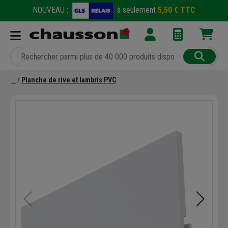
NOUVEAU :
à seulement
5,50 € TTC
Planche de rive et lambris PVC