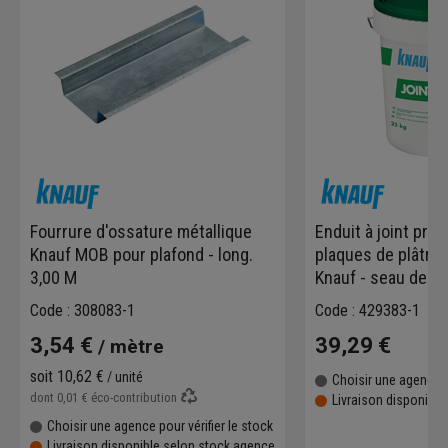
Fourrure d'ossature métallique
Enduit à joint prêt
Knauf MOB pour plafond - long.
plaques de plâtre 
3,00 M
Knauf - seau de 2
Code : 308083-1
Code : 429383-1
3,54 €
39,29 €
/ mètre
soit
10,62 €
/ unité
Choisir une agence p
dont
0,01 €
éco-contribution
Livraison disponibl
Choisir une agence pour vérifier le stock
Livraison disponible selon stock agence