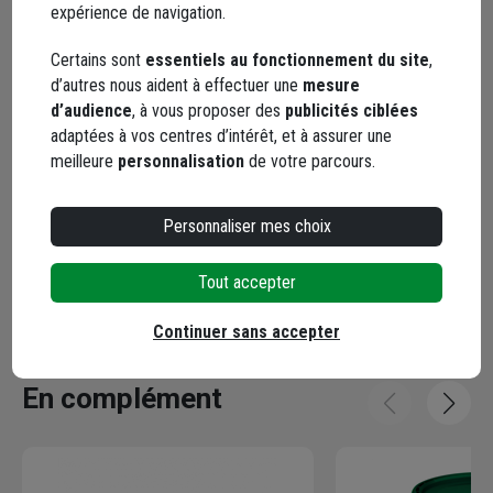
expérience de navigation.
5 / 5
Certains sont
essentiels au fonctionnement du site
,
Tb
d’autres nous aident à effectuer une
mesure
d’audience
, à vous proposer des
publicités ciblées
Le 23/08/2025
adaptées à vos centres d’intérêt, et à assurer une
Par Gaetan V.
, SAINT SANTIN CANTALES
meilleure
personnalisation
de votre parcours.
5 / 5
Personnaliser mes choix
parfait rien a redire !
Tout accepter
Le 18/07/2023
Par Camille S.
, SAINTE HELENE DU LAC
Continuer sans accepter
En complément