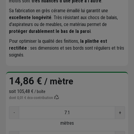
motifs sont
très nuancés d'une pièce à l'autre
.
Sa fabrication en grès cérame émaillé lui garantit une
excellente longévité
. Très résistant aux chocs de balais,
d'aspirateurs ou de meubles, ce matériau permet de
protéger durablement le bas de la paroi
.
Pour optimiser la qualité des finitions,
la plinthe est
rectifiée
: ses dimensions et ses bords sont réguliers et très
soignés.
14,86 €
/ mètre
soit
105,48 €
/ boîte
dont
0,01 €
éco-contribution
-
+
mètres