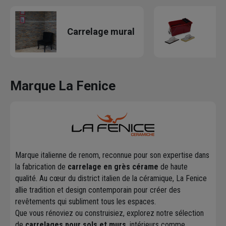
O
Carrelage mural
Marque La Fenice
Marque italienne de renom, reconnue pour son expertise dans
la fabrication de
carrelage en grès cérame
de haute
qualité. Au cœur du district italien de la céramique, La Fenice
allie tradition et design contemporain pour créer des
revêtements qui subliment tous les espaces.
Que vous rénoviez ou construisiez, explorez notre sélection
de
carrelages pour sols et murs
, intérieurs comme