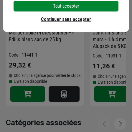
Tout accepter
Continuer sans accepter
Mortier colle Professionnel HP
Joint fin Blanc Edi
Edilis blanc sac de 25 kg
murs - 1 à 4 mm de
Alupack de 5 KG
Code : 11441-1
Code : 11931-1
29,32 €
11,26 €
Choisir une agence pour vérifier le stock
Choisir une agence p
Livraison disponible
Livraison disponible
Catégories associées