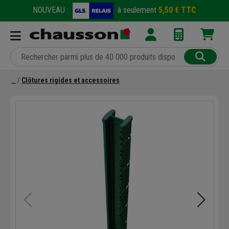
NOUVEAU :
à seulement
5,50 € TTC
Clôtures rigides et accessoires