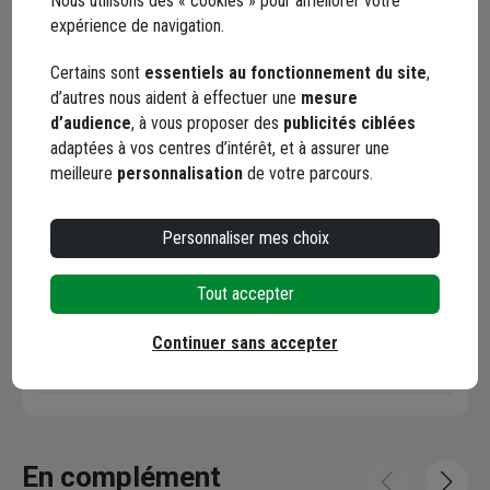
Nous utilisons des « cookies » pour améliorer votre
expérience de navigation.
Certains sont
essentiels au fonctionnement du site
,
Points forts
d’autres nous aident à effectuer une
mesure
d’audience
, à vous proposer des
publicités ciblées
Description
adaptées à vos centres d’intérêt, et à assurer une
meilleure
personnalisation
de votre parcours.
Garantie
Personnaliser mes choix
Caractéristiques
Tout accepter
Continuer sans accepter
Documents
En complément