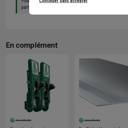
Continuer sans accepter
Pour assurer le
bon soutien
de l'ensemble, il doit être inst
parfaitement plat.
En complément