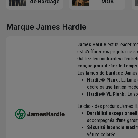
de Bardage
MOB
Marque James Hardie
James Hardie
est le leader m
est d'offrir à vos projets une so
Oubliez les contraintes d'entre
conçue pour défier le temps 
Les
lames de bardage
James H
Hardie® Plank
: La lame 
cèdre ou une finition mode
Hardie® VL Plank
: La so
Le choix des produits James Hard
Durabilité exceptionnel
accompagnés d'une garant
Sécurité incendie maxi
vêture colorée.