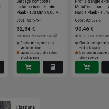
Bardage composite
Profilé d'angle exté
e
imitation bois - Hardie
MetalTrim pour ba
Plank - 180 MM x 8,00 MM
Hardie Plank - alu
- Long. 3,60 M - Blanc
laqué Gris métal -
Code : 821575-1
Code : 821589-6
Arctique
longueur 3 M
32,34 €
90,46 €
dont
0,01 €
éco-contribution
dont
0,01 €
éco-contributi
Choisir une agence pour
Choisir une agence p
vérifier le stock
vérifier le stock
Livraison disponible selon
Livraison disponible 
stock agence
stock agence
Fixations