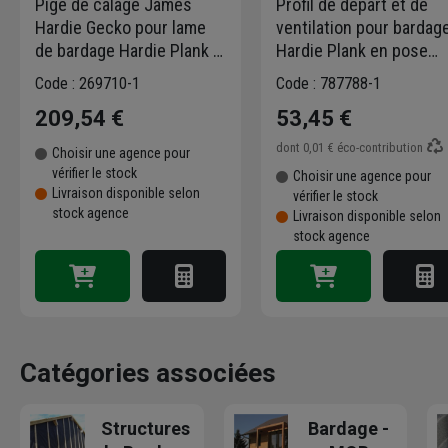
Pige de calage James
Profil de départ et de
Hardie Gecko pour lame
ventilation pour bardag
de bardage Hardie Plank -
Hardie Plank en pose
lot de 2
verticale - alu - longueur
Code : 269710-1
Code : 787788-1
3,00 M
209,54 €
53,45 €
dont
0,01 €
éco-contribution
Choisir une agence pour
vérifier le stock
Choisir une agence pour
Livraison disponible selon
vérifier le stock
stock agence
Livraison disponible selon
stock agence
Catégories associées
Structures
Bardage -