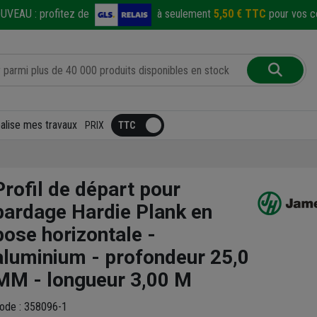
UVEAU :
profitez de
à seulement
5,50 € TTC
pour vos co
éalise mes travaux
PRIX
Profil de départ pour
bardage Hardie Plank en
pose horizontale -
aluminium - profondeur 25,0
MM - longueur 3,00 M
ode : 358096-1