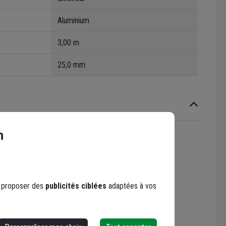
Aluminium
3,00 m
25,0 mm
n
oduit
s proposer des
publicités ciblées
adaptées à vos