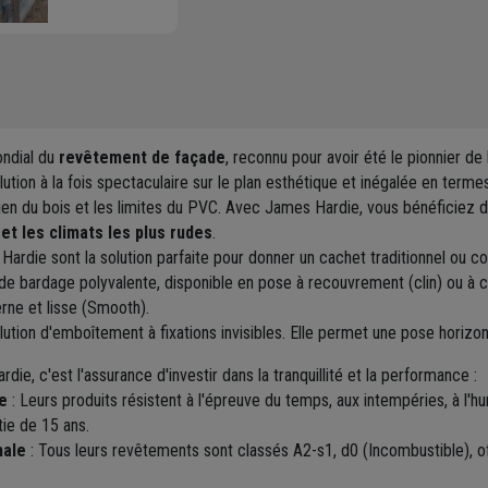
ondial du
revêtement de façade
, reconnu pour avoir été le pionnier d
lution à la fois spectaculaire sur le plan esthétique et inégalée en termes
tien du bois et les limites du PVC. Avec James Hardie, vous bénéficiez 
et les climats les plus rudes
.
ardie sont la solution parfaite pour donner un cachet traditionnel ou c
de bardage polyvalente, disponible en pose à recouvrement (clin) ou à cla
rne et lisse (Smooth).
lution d'emboîtement à fixations invisibles. Elle permet une pose horizon
ie, c'est l'assurance d'investir dans la tranquillité et la performance :
le
: Leurs produits résistent à l'épreuve du temps, aux intempéries, à l'humi
ie de 15 ans.
male
: Tous leurs revêtements sont classés A2-s1, d0 (Incombustible), of