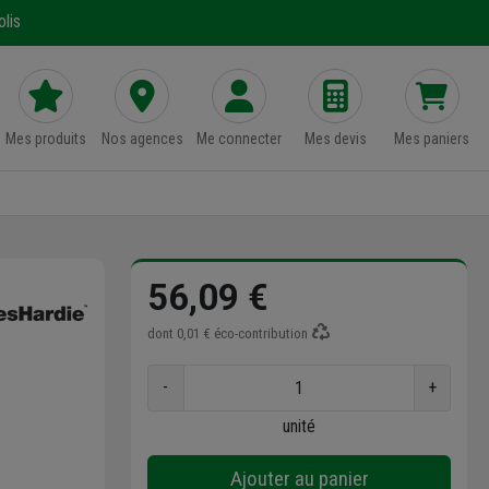
lis
Mes produits
Nos agences
Me connecter
Mes devis
Mes paniers
56,09 €
dont
0,01 €
éco-contribution
-
+
unité
Ajouter au panier