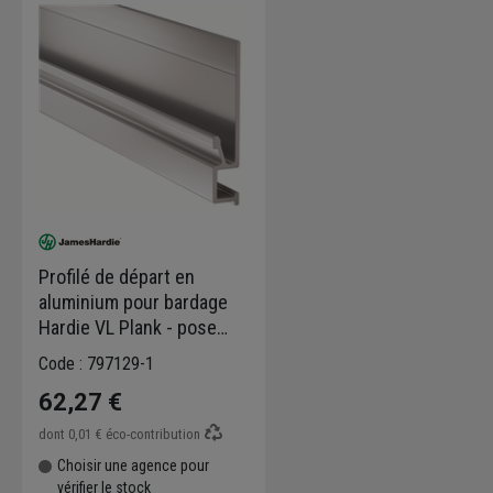
Profilé de départ en
aluminium pour bardage
Hardie VL Plank - pose
horizontale - largeur 38
Code : 797129-1
MM - longueur 3 M
62,27 €
dont
0,01 €
éco-contribution
Choisir une agence pour
vérifier le stock