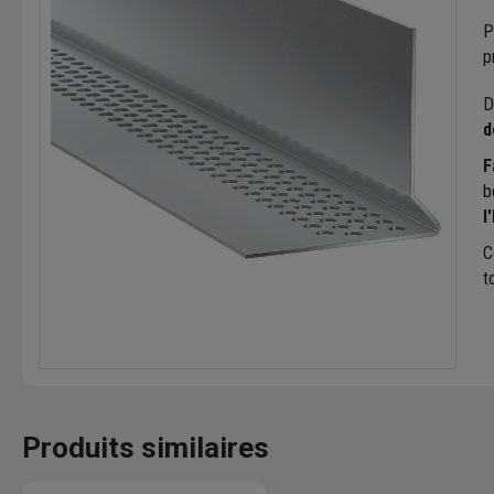
P
p
D
d
F
b
l
C
t
Produits similaires