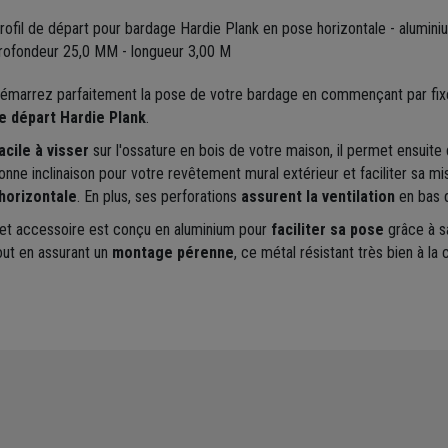
rofil de départ pour bardage Hardie Plank en pose horizontale - alumini
rofondeur 25,0 MM - longueur 3,00 M
émarrez parfaitement la pose de votre bardage en commençant par fi
e départ Hardie Plank
.
acile à visser
sur l'ossature en bois de votre maison, il permet ensuite d'
onne inclinaison pour votre revêtement mural extérieur et faciliter sa m
'horizontale
. En plus, ses perforations
assurent la ventilation
en bas 
et accessoire est conçu en aluminium pour
faciliter sa pose
grâce à s
out en assurant un
montage pérenne
, ce métal résistant très bien à la 