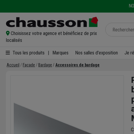
NO
Choisissez votre agence et bénéficiez de prix
localisés
Tous les produits
|
Marques
Nos salles d'exposition
Je r
Accueil
Façade
Bardage
Accessoires de bardage
C