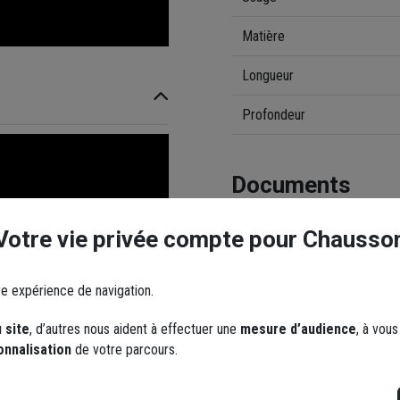
Matière
Longueur
Profondeur
Documents
Votre vie privée compte pour Chausso
Mise en situation du pr
re expérience de navigation.
 site
, d’autres nous aident à effectuer une
mesure d’audience
, à vou
onnalisation
de votre parcours.