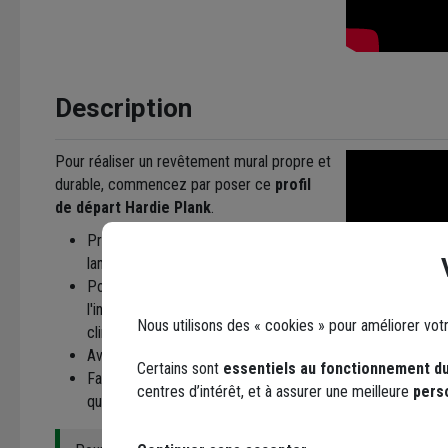
Description
Pour réaliser un revêtement mural propre et
durable, commencez par poser ce
profil
de départ Hardie Plank
.
Profilé destiné à recevoir la première
lame du bardage Hardie Plank.
Pour une pose horizontale avec
l'inclinaison nécessaire au bardage à
Nous utilisons des « cookies » pour améliorer vot
clin.
Avec perforations de ventilation.
Certains sont
essentiels au fonctionnement du
Fabrication en aluminium de haute
centres d’intérêt, et à assurer une meilleure
pers
qualité.