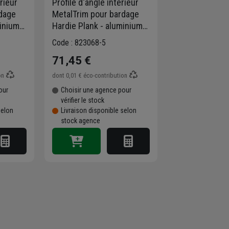
rieur
Profilé d'angle intérieur
rdage
MetalTrim pour bardage
minium
Hardie Plank - aluminium
laqué Brume du matin -
Code : 823068-5
longueur 3 M
71,45 €
on
dont
0,01 €
éco-contribution
our
Choisir une agence pour
vérifier le stock
selon
Livraison disponible selon
stock agence