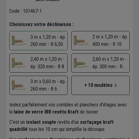
Code : 101467-1
Choisissez votre déclinaison :
2 m x 1,20 m - ép.
3 m x 1,20 m - ép.
260 mm - R 6,50
400 mm - R 10
2,40 m x 1,20 m -
2,60 m x 1,20 m -
ép. 320 mm - R 8
ép. 300 mm - R
7,50
3 m x 0,60 m - ép.
+ 10 modèles
260 mm - R 6
Isolez parfaitement vos combles et planchers d'étages avec
la
laine de verre IBR revêtu Kraft
de Isover.
C'est un
isolant souple
revêtu d'un
surfaçage kraft
quadrillé
tous les 10 cm qui simplifie la découpe.