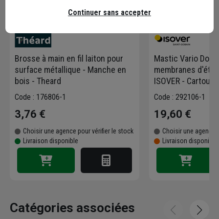
Continuer sans accepter
Brosse à main en fil laiton pour
Mastic Vario Doubl
surface métallique - Manche en
membranes d'étanch
bois - Theard
ISOVER - Cartouch
Code : 176806-1
Code : 292106-1
3,76 €
19,60 €
Choisir une agence pour vérifier le stock
Choisir une agence p
Livraison disponible
Livraison disponibl
Catégories associées