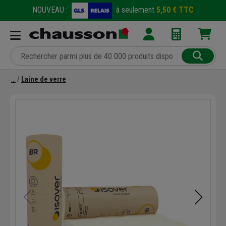
NOUVEAU :
à seulement
5,50 € TTC
Laine de verre