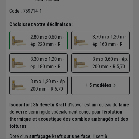
Code : 759714-1
Choisissez votre déclinaison :
3,70 m x 1,20 m -
2,80 m x 0,60 m -
ép. 220 mm - R
ép. 160 mm - R
6,25
4,55
3,30 m x 1,20 m -
3 m x 0,60 m - ép.
ép. 180 mm - R
200 mm - R 5,70
5,10
3 m x 1,20 m - ép.
+ 5 modèles
200 mm - R 5,70
Isoconfort 35 Revêtu Kraft
d'Isover est un rouleau de
laine
de verre
semi-rigide spécialement conçu pour l'
isolation
thermique et acoustique des combles aménagés et des
toitures
.
Doté d'un
surfaçage kraft sur une face
, il sert à