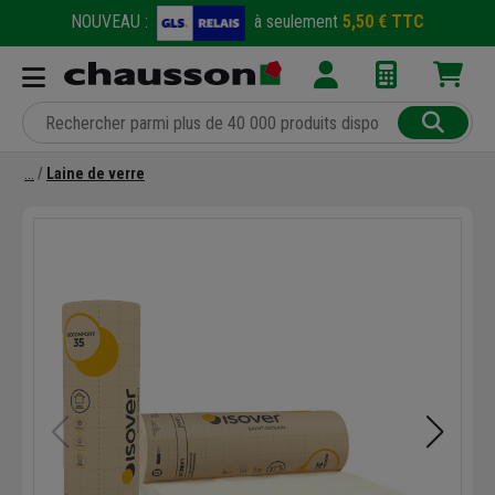
NOUVEAU :
à seulement
5,50 € TTC
Laine de verre