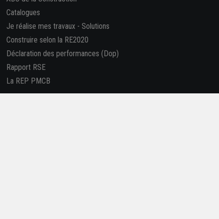
Catalogues
Je réalise mes travaux
-
Solutions
Construire selon la RE2020
Déclaration des performances (Dop)
Rapport RSE
La REP PMCB
Nous suivre
Retrouvez-nous sur les réseaux sociaux !
4,7/5