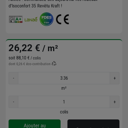
d'Isoconfort 35 Revêtu Kraft !
26,22 €
/ m²
soit
88,10 €
/ colis
dont
0,26 €
éco-contribution
-
+
m²
-
+
colis
Ajouter au