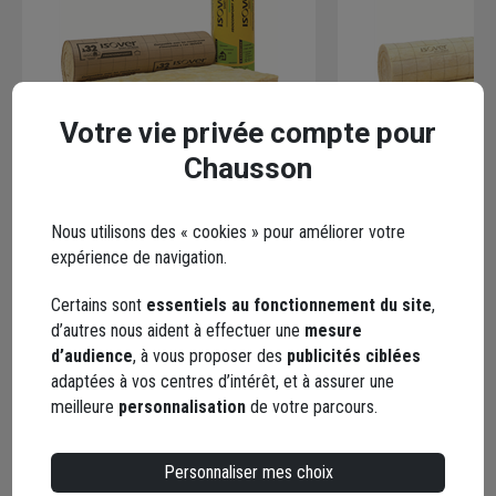
Votre vie privée compte pour
Chausson
Rouleau laine de verre pour
Rouleau laine de v
Nous utilisons des « cookies » pour améliorer votre
combles aménagés - Isoconfort
combles aménagés
expérience de navigation.
32 revêtu kraft - R=6,25 m².K/W -
32 Isover - R=4,35
2,20 M x 1,20 M - ép.200 MM
M x 1,20 M - ép.1
Certains sont
essentiels au fonctionnement du site
,
Code : 108361-1
Code : 112347-1
d’autres nous aident à effectuer une
mesure
47,65 €
33,46 €
/ m²
/ m²
d’audience
, à vous proposer des
publicités ciblées
adaptées à vos centres d’intérêt, et à assurer une
soit
125,80 €
soit
108,40 €
/ unité
/ unité
meilleure
personnalisation
de votre parcours.
dont
0,37 €
éco-contribution
dont
0,26 €
éco-contribu
Choisir une agence pour vérifier le stock
Choisir une agence p
Livraison disponible selon stock agence
Livraison disponibl
Personnaliser mes choix