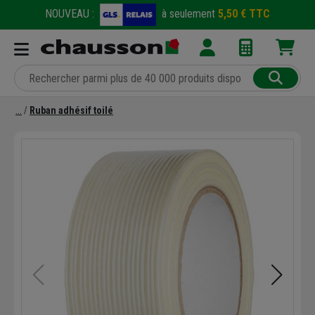
NOUVEAU :
à seulement
5,50 € TTC
Ruban adhésif toilé