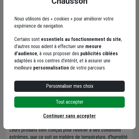
Chausson
Marque ADVANCE
Nous utilisons des « cookies » pour améliorer votre
expérience de navigation.
Certains sont
essentiels au fonctionnement du site
,
d’autres nous aident à effectuer une
mesure
d’audience
, à vous proposer des
publicités ciblées
Advance Tapes
est un fabricant de
rubans adhésifs
,
adaptées à vos centres d’intérêt, et à assurer une
mondialement reconnu pour la qualité, la fiabilité et la
meilleure
personnalisation
de votre parcours.
performance de ses produits. L'entreprise s'est imposée
comme un leader du marché en se concentrant sur
Personnaliser mes choix
l'innovation et la fabrication de solutions adhésives adaptées
aux besoins les plus exigeants des professionnels. Loin des
rubans adhésifs standards, Advance Tapes se spécialise dans
Tout accepter
la conception de rubans pour des applications techniques
variées, notamment dans les secteurs de la construction, de
Continuer sans accepter
l'événementiel, du bâtiment, de l'automobile et de l'industrie.
Leurs produits sont conçus pour résister à des conditions
extrêmes, que ce soit en matière de température, d'humidité