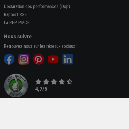
Déclaration des performances (Dop)
Rapport RSE
La REP PMCB
Nous suivre
Retrouvez-nous sur les réseaux sociaux !
4,7/5