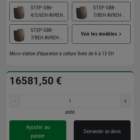
SANSDECHARG3C
STEP-SB6-
STEP-SB8-
4/5/6EH-AVREH-
7/8EH-AVREH-
AVECMISEFON
SANSDECHARG3C
STEP-SB8-
Voir les modèles
7/8EH-AVREH-
AVECMISEFON
Micro-station d'épuration à culture fixée de 6 à 13 EH
16581,50 €
-
+
unité
Ajouter au
Demander un devis
panier