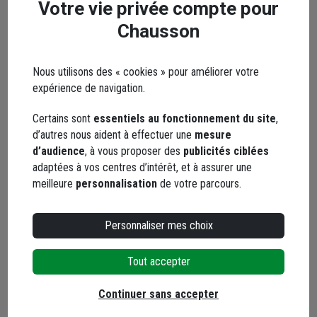
Votre vie privée compte pour
Marque ABAS SIMBIOSE
Chausson
Nous utilisons des « cookies » pour améliorer votre
expérience de navigation.
Certains sont
essentiels au fonctionnement du site
,
Abas Simbiose se spécialise dans la conception de solutions
d’autres nous aident à effectuer une
mesure
destinées à l’assainissement non collectif, adaptées aux
d’audience
, à vous proposer des
publicités ciblées
habitations individuelles, aux collectivités et aux sites
adaptées à vos centres d’intérêt, et à assurer une
professionnels. Les systèmes proposés visent à traiter
meilleure
personnalisation
de votre parcours.
efficacement les eaux usées domestiques tout en respectant
les contraintes réglementaires et environnementales. Leur
conception compacte permet une intégration aisée même
Personnaliser mes choix
dans des zones où le raccordement au tout-à-l’égout n’est
pas possible.
Tout accepter
La micro-station d’épuration Abas constitue le cœur de cette
offre. Elle assure une épuration biologique de l’eau grâce à un
Continuer sans accepter
procédé fiable, tout en limitant l’empreinte au sol et en