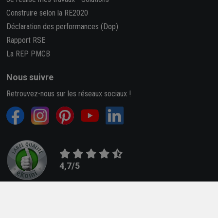
Construire selon la RE2020
Déclaration des performances (Dop)
Rapport RSE
La REP PMCB
Nous suivre
Retrouvez-nous sur les réseaux sociaux !
4,7/5