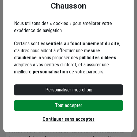
Chausson
Nous utilisons des « cookies » pour améliorer votre
Marque ADVANCE
expérience de navigation.
Certains sont
essentiels au fonctionnement du site
,
d’autres nous aident à effectuer une
mesure
d’audience
, à vous proposer des
publicités ciblées
adaptées à vos centres d’intérêt, et à assurer une
Advance Tapes
est un fabricant de
rubans adhésifs
,
meilleure
personnalisation
de votre parcours.
mondialement reconnu pour la qualité, la fiabilité et la
performance de ses produits. L'entreprise s'est imposée
comme un leader du marché en se concentrant sur
Personnaliser mes choix
l'innovation et la fabrication de solutions adhésives adaptées
aux besoins les plus exigeants des professionnels. Loin des
Tout accepter
rubans adhésifs standards, Advance Tapes se spécialise dans
la conception de rubans pour des applications techniques
Continuer sans accepter
variées, notamment dans les secteurs de la construction, de
l'événementiel, du bâtiment, de l'automobile et de l'industrie.