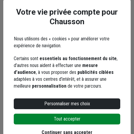
5 - Traverse de chemin de fer -
marron pour bordu
170 x 70 mm - Longueur 2,60 m
aménagements exté
Votre vie privée compte pour
20 x 240 cm
Code : 293293-1
Code : 6902-1
Chausson
(4 avis
58,24 €
62,93 €
Nous utilisons des « cookies » pour améliorer votre
dont
0,47 €
éco-contribution
expérience de navigation.
Choisir une agence pour vérifier le stock
dont
0,71 €
éco-contribu
Livraison disponible selon stock agence
Choisir une agence p
Certains sont
essentiels au fonctionnement du site
,
Livraison disponibl
d’autres nous aident à effectuer une
mesure
d’audience
, à vous proposer des
publicités ciblées
adaptées à vos centres d’intérêt, et à assurer une
meilleure
personnalisation
de votre parcours.
Personnaliser mes choix
Points forts
Tout accepter
Description
Continuer sans accepter