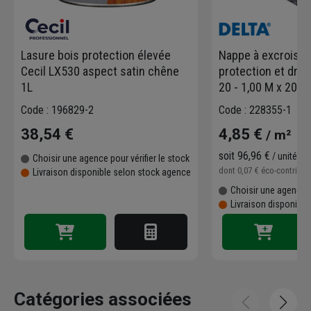
Lasure bois protection élevée
Nappe à excroiss
Cecil LX530 aspect satin chêne
protection et drai
1L
20 - 1,00 M x 20 M
Code : 196829-2
Code : 228355-1
38,54 €
4,85 €
/ m²
soit
96,96 €
/ unité
Choisir une agence pour vérifier le stock
dont
0,07 €
éco-contribu
Livraison disponible selon stock agence
Choisir une agence p
Livraison disponibl
Catégories associées