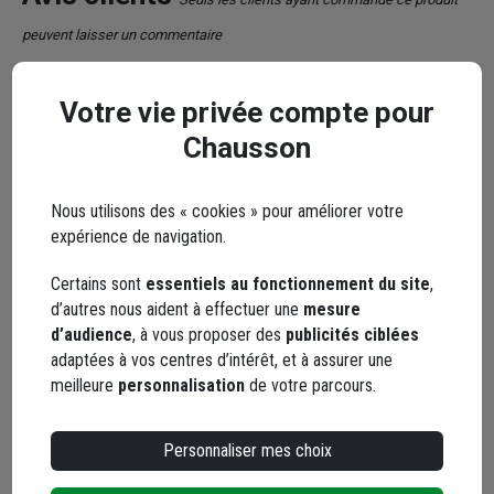
peuvent laisser un commentaire
4,8
/ 5
Votre vie privée compte pour
Chausson
4 avis
Nous utilisons des « cookies » pour améliorer votre
5 / 5
expérience de navigation.
Produit de bonne qualité conforme à la description.
Certains sont
essentiels au fonctionnement du site
,
d’autres nous aident à effectuer une
mesure
Le 25/02/2026
d’audience
, à vous proposer des
publicités ciblées
Par Yannick M.
, DOUE EN ANJOU
adaptées à vos centres d’intérêt, et à assurer une
meilleure
personnalisation
de votre parcours.
5 / 5
Conforme.
Personnaliser mes choix
Le 29/10/2025