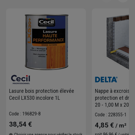
Lasure bois protection élevée
Nappe à excroiss
Cecil LX530 incolore 1L
protection et drai
20 - 1,00 M x 20 M
Code : 196829-8
Code : 228355-1
38,54 €
4,85 €
/ m²
soit
96,96 €
Choisir une agence pour vérifier le stock
/ unité