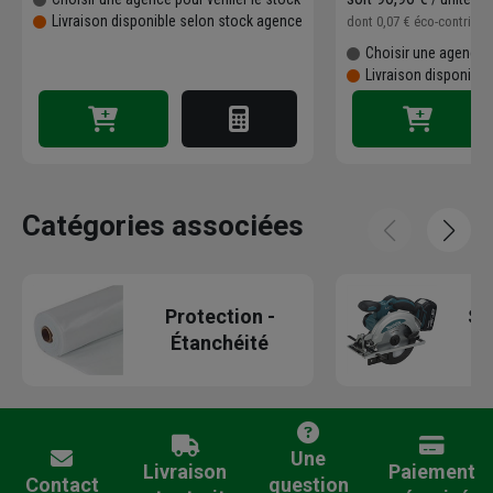
Livraison disponible selon stock agence
dont
0,07 €
éco-contribu
Choisir une agence p
Livraison disponibl
Catégories associées
Protection -
Sc
Étanchéité
Une
Livraison
Paiement
Contact
question