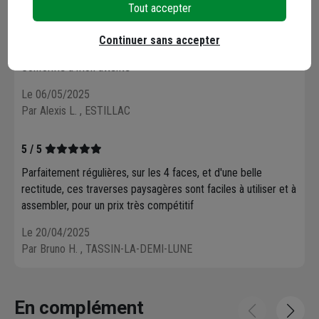
Par Clementine C.
, CINTEGABELLE
Tout accepter
Continuer sans accepter
4 / 5
Conforme à mon attente
Le 06/05/2025
Par Alexis L.
, ESTILLAC
5 / 5
Parfaitement régulières, sur les 4 faces, et d'une belle
rectitude, ces traverses paysagères sont faciles à utiliser et à
assembler, pour un prix très compétitif
Le 20/04/2025
Par Bruno H.
, TASSIN-LA-DEMI-LUNE
En complément