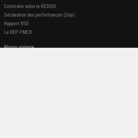
Construire selon la RE2020
Déclaration des performances (Dop)
Rapport RSE
La REP PMCB
Nous suivre
Retrouvez-nous sur les réseaux sociaux !
4,7/5