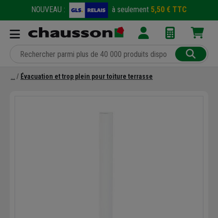
NOUVEAU :
à seulement
5,50 € TTC
Évacuation et trop plein pour toiture terrasse