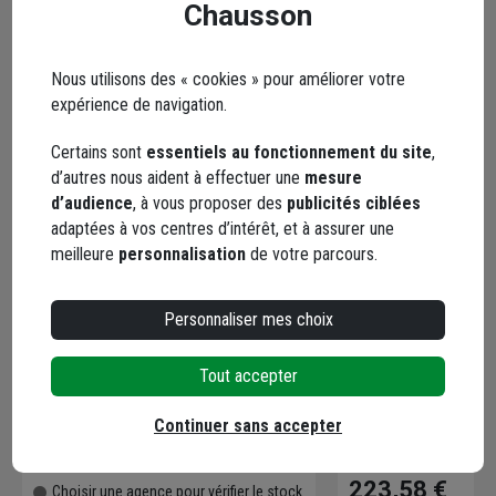
Chausson
Nous utilisons des « cookies » pour améliorer votre
expérience de navigation.
Certains sont
essentiels au fonctionnement du site
,
d’autres nous aident à effectuer une
mesure
d’audience
, à vous proposer des
publicités ciblées
adaptées à vos centres d’intérêt, et à assurer une
meilleure
personnalisation
de votre parcours.
Personnaliser mes choix
Gant de travail cuir avec intérieur
Manche de couvre
fourré - catégorie. 1 - taille 10
panne turbo 778 - 
Tout accepter
à l'emploi
Code : 203787-1
Code : 289467-1
Continuer sans accepter
8,86 €
(8 avis
223,58 €
Choisir une agence pour vérifier le stock