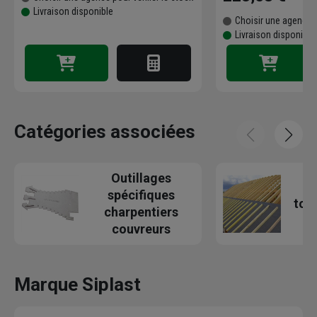
Livraison disponible
Choisir une agence p
Livraison disponible
Catégories associées
Outillages
É
spécifiques
toit
charpentiers
couvreurs
Marque Siplast