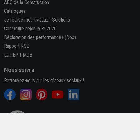
ABC de la Construction
Catalogues
Je réalise mes travaux
-
Solutions
Construire selon la RE2020
Déclaration des performances (Dop)
Rapport RSE
La REP PMCB
Nous suivre
Retrouvez-nous sur les réseaux sociaux !
4,7/5