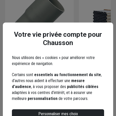
Votre vie privée compte pour
Chausson
Tube PVC évacuation bâtiment
Tube PVC CR4/SN4
NFE+NFME - Diamètre 100 mm - À
bâtiment Diamètr
Nous utilisons des « cookies » pour améliorer votre
l'unité 4,00 m
expérience de navigation.
Code : 378753-1
Code : 128857-1
Certains sont
essentiels au fonctionnement du site
,
7,43 €
/ mètr
12,96 €
/ mètre
d’autres nous aident à effectuer une
mesure
soit
29,71 €
/ unité
soit
51,84 €
/ unité
d’audience
, à vous proposer des
publicités ciblées
dont
0,02 €
éco-contribution
adaptées à vos centres d’intérêt, et à assurer une
Choisir une agence p
meilleure
personnalisation
de votre parcours.
Livraison disponibl
Choisir une agence pour vérifier le stock
Livraison disponible selon stock agence
Personnaliser mes choix