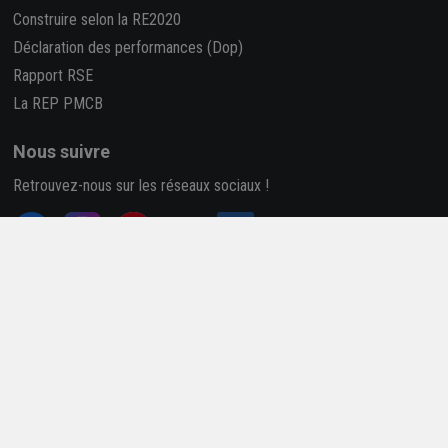
Construire selon la RE2020
Déclaration des performances (Dop)
Rapport RSE
La REP PMCB
Nous suivre
Retrouvez-nous sur les réseaux sociaux !
4,7/5