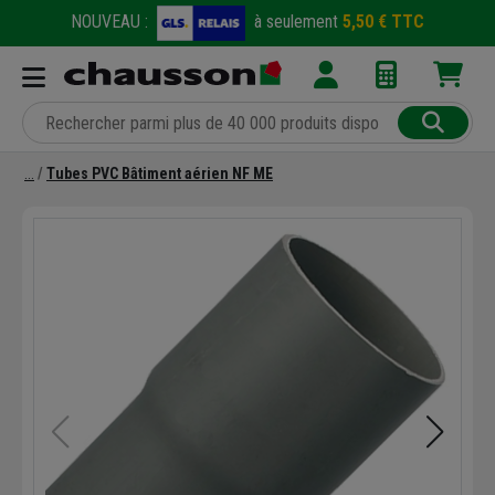
NOUVEAU :
à seulement
5,50 € TTC
Tubes PVC Bâtiment aérien NF ME