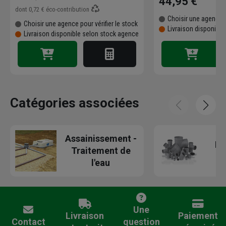
44,95 €
dont
0,72 €
éco-contribution
Choisir une agence p
Choisir une agence pour vérifier le stock
Livraison disponibl
Livraison disponible selon stock agence
Catégories associées
Assainissement -
Ra
Traitement de
l'eau
Une
Livraison
Paiement
Contact
question