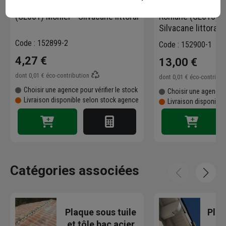
Tuile en terre cuite Gallo Romane
Double tuile en ter
(GL601) Monier - Silvacane littoral
Romane (GL010) M
Silvacane littoral
Code : 152899-2
Code : 152900-1
4,27 €
13,00 €
dont
0,01 €
éco-contribution
dont
0,01 €
éco-contribu
Choisir une agence pour vérifier le stock
Choisir une agence p
Livraison disponible selon stock agence
Livraison disponibl
Catégories associées
Plaque sous tuile
Plan
et tôle bac acier
l