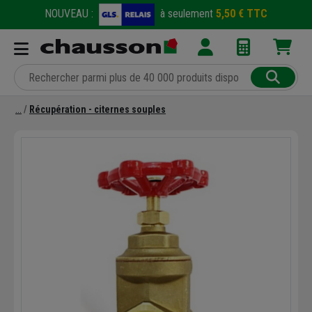
NOUVEAU :
à seulement
5,50 € TTC
Récupération - citernes souples