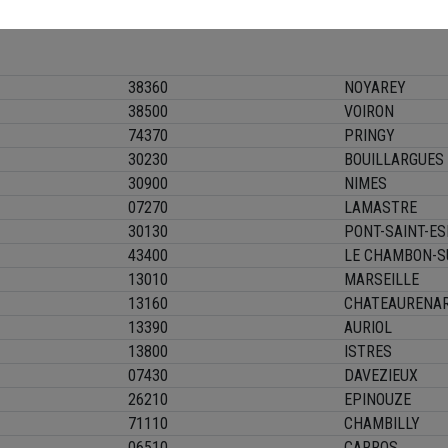
91300
MASSY
38360
NOYAREY
38500
VOIRON
74370
PRINGY
30230
BOUILLARGUES
30900
NIMES
07270
LAMASTRE
30130
PONT-SAINT-ES
43400
LE CHAMBON-S
13010
MARSEILLE
13160
CHATEAURENA
13390
AURIOL
13800
ISTRES
07430
DAVEZIEUX
26210
EPINOUZE
71110
CHAMBILLY
06510
CARROS