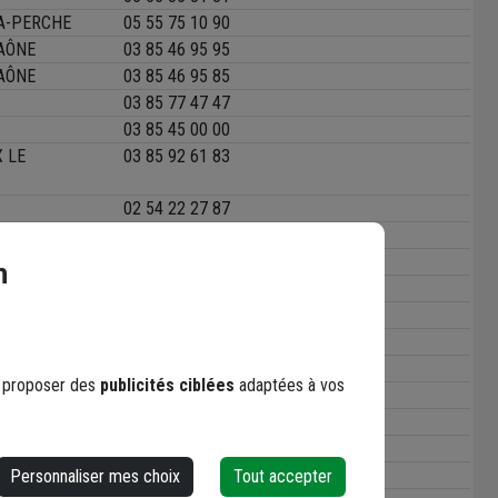
LA-PERCHE
05 55 75 10 90
AÔNE
03 85 46 95 95
AÔNE
03 85 46 95 85
03 85 77 47 47
03 85 45 00 00
 LE
03 85 92 61 83
02 54 22 27 87
T
05 49 21 26 62
S-BIARD
05 49 36 83 60
n
S-BIARD
05 49 36 01 00
S-BIARD
05 49 36 05 00
04 70 07 63 62
05 55 52 00 28
s proposer des
publicités ciblées
adaptées à vos
04 73 38 27 53
N
02 48 59 55 97
02 48 74 68 69
NERE
02 48 58 00 63
Personnaliser mes choix
Tout accepter