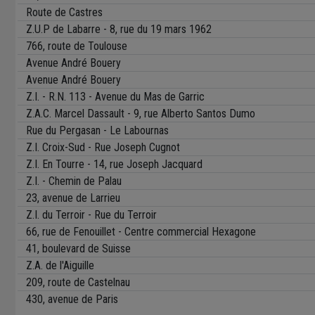
Route de Castres
Z.U.P de Labarre - 8, rue du 19 mars 1962
766, route de Toulouse
Avenue André Bouery
Avenue André Bouery
Z.I. - R.N. 113 - Avenue du Mas de Garric
Z.A.C. Marcel Dassault - 9, rue Alberto Santos Dumo
Rue du Pergasan - Le Labournas
Z.I. Croix-Sud - Rue Joseph Cugnot
Z.I. En Tourre - 14, rue Joseph Jacquard
Z.I. - Chemin de Palau
23, avenue de Larrieu
Z.I. du Terroir - Rue du Terroir
66, rue de Fenouillet - Centre commercial Hexagone
41, boulevard de Suisse
Z.A. de l'Aiguille
209, route de Castelnau
430, avenue de Paris