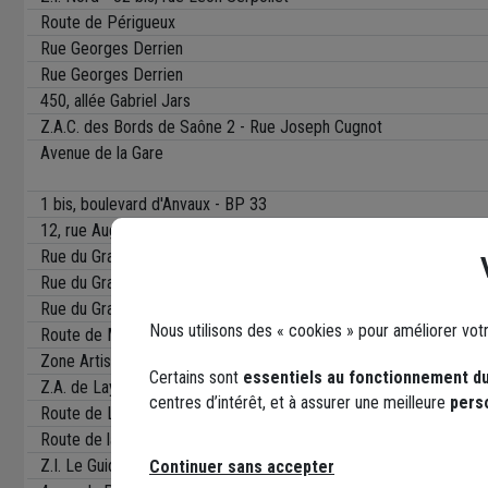
Route de Périgueux
Rue Georges Derrien
Rue Georges Derrien
450, allée Gabriel Jars
Z.A.C. des Bords de Saône 2 - Rue Joseph Cugnot
Avenue de la Gare
1 bis, boulevard d'Anvaux - BP 33
12, rue Auguste Sutter
Rue du Grand Mazais
Rue du Grand Mazais
Rue du Grand Mazais
Nous utilisons des « cookies » pour améliorer vot
Route de Moulins
Zone Artisanale
Certains sont
essentiels au fonctionnement du
Z.A. de Layat 2 - 15, rue Joaquin Perez
centres d’intérêt, et à assurer une meilleure
pers
Route de Levet
Route de la Guerche sur l'Aubois
Z.I. Le Guidon - Route de Bourges
Continuer sans accepter