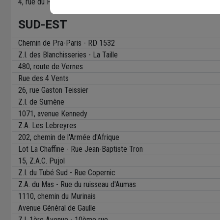
4, rue du Pérou
SUD-EST
Chemin de Pra-Paris - RD 1532
Z.I. des Blanchisseries - La Taille
480, route de Vernes
Rue des 4 Vents
26, rue Gaston Teissier
Z.I. de Sumène
1071, avenue Kennedy
Z.A. Les Lebreyres
202, chemin de l'Armée d'Afrique
Lot La Chaffine - Rue Jean-Baptiste Tron
15, Z.A.C. Pujol
Z.I. du Tubé Sud - Rue Copernic
Z.A. du Mas - Rue du ruisseau d'Aumas
1110, chemin du Murinais
Avenue Général de Gaulle
Z.I. 1ère Avenue - 10ème rue