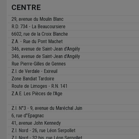
CENTRE
29, avenue du Moulin Blanc
R.D. 734 - La Beaucoursiere
6602, rue de la Croix Blanche
Z.A. - Rue du Pont Machet
346, avenue de Saint-Jean d'Angély
346, avenue de Saint-Jean d'Angély
Rue Pierre-Gilles de Gennes
Z.I. de Verdale - Exireuil
Zone Bandiat Tardoire
Route de Limoges - R.N. 141
Z.A.E. Les Pièces de l'Age
Z.I. N°3 - 9, avenue du Maréchal Juin
6, rue d"Epagnac
41, avenue John Kennedy
Z.I. Nord - 26, rue Léon Serpollet
Z.I. Nord - 32 bis, rue Léon Serpollet