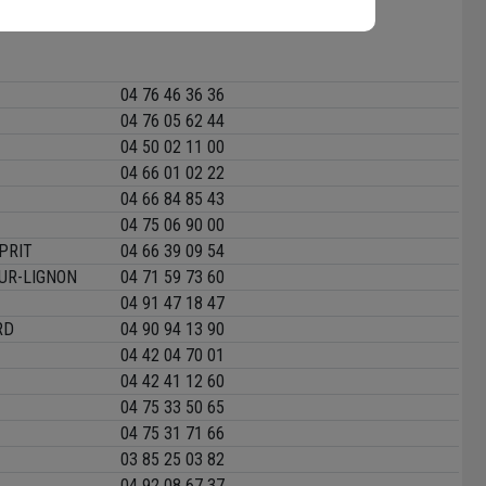
01 69 10 25 30
04 76 46 36 36
04 76 05 62 44
04 50 02 11 00
04 66 01 02 22
04 66 84 85 43
04 75 06 90 00
PRIT
04 66 39 09 54
UR-LIGNON
04 71 59 73 60
04 91 47 18 47
RD
04 90 94 13 90
04 42 04 70 01
04 42 41 12 60
04 75 33 50 65
04 75 31 71 66
03 85 25 03 82
04 92 08 67 37