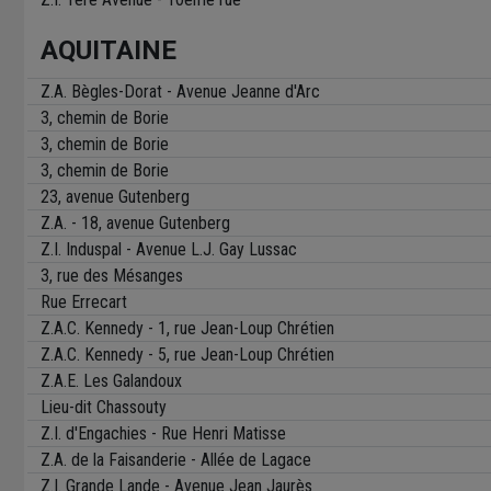
AQUITAINE
Z.A. Bègles-Dorat - Avenue Jeanne d'Arc
3, chemin de Borie
3, chemin de Borie
3, chemin de Borie
23, avenue Gutenberg
Z.A. - 18, avenue Gutenberg
Z.I. Induspal - Avenue L.J. Gay Lussac
3, rue des Mésanges
Rue Errecart
Z.A.C. Kennedy - 1, rue Jean-Loup Chrétien
Z.A.C. Kennedy - 5, rue Jean-Loup Chrétien
Z.A.E. Les Galandoux
Lieu-dit Chassouty
Z.I. d'Engachies - Rue Henri Matisse
Z.A. de la Faisanderie - Allée de Lagace
Z.I. Grande Lande - Avenue Jean Jaurès