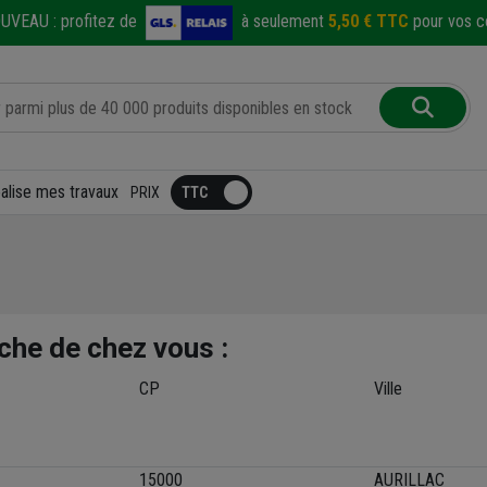
UVEAU :
profitez de
à seulement
5,50 € TTC
pour vos co
éalise mes travaux
PRIX
che de chez vous :
CP
Ville
15000
AURILLAC