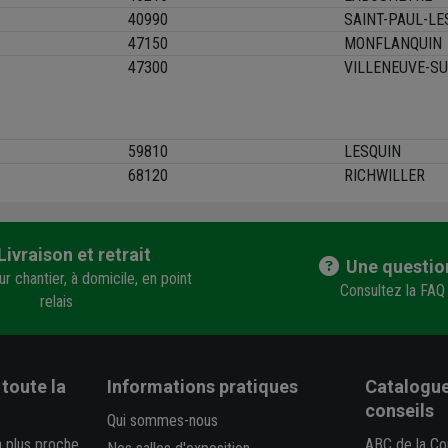
40990
SAINT-PAUL-LE
47150
MONFLANQUIN
47300
VILLENEUVE-SU
59810
LESQUIN
68120
RICHWILLER
Livraison et retrait
Une questio
r chantier, à domicile, en point
Consultez la FAQ
relais
toute la
Informations pratiques
Catalogue
conseils
Qui sommes-nous
a plus proche
ABC de la Co