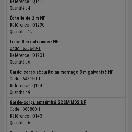
Référence :
Q141
Quantité :
4
Échelle de 2 m NF
Référence :
Q129G
Quantité :
12
Lisse 3 m galvanisée NF
Code : 635649-1
Référence :
Q1931
Quantité :
6
Garde-corps sécurité au montage 3 m galvanisé NF
Code : 548150-1
Référence :
Q134
Quantité :
9
Garde-corps extrémité GCSM MDS NF
Code : 380880-1
Référence :
Q143
Quantité :
6