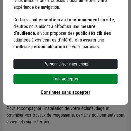
Nous utilisons des « cookies » pour améliorer votre
y compris entreprises de montage, de 1 à 49 salariés, en
expérience de navigation.
France métropolitaine.
L'entreprise devra avoir formé depuis moins de 5 ans au
Certains sont
essentiels au fonctionnement du site
,
moins un de ses salariés au montage, au démontage et à
d’autres nous aident à effectuer une
mesure
l'utilisation des échafaudages, auprès d'un organisme de
d’audience
, à vous proposer des
publicités ciblées
formation conventionné par la CNAMTS.
adaptées à vos centres d’intérêt, et à assurer une
L'objectif est de
protéger la santé des salariés
du secteur
meilleure
personnalisation
de votre parcours.
de la construction en favorisant l'usage de matériels MDS.
Personnaliser mes choix
Demander un devis
Tout accepter
En complément : les
Continuer sans accepter
indispensables du gros œuvre
Pour accompagner l'installation de votre échafaudage et
optimiser vos travaux de maçonnerie, certains équipements sont
essentiels sur le terrain.