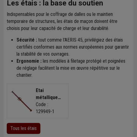
Les étais : la base du soutien
Indispensables pour le coffrage de dalles ou le maintien
temporaire de structures, les étais de maçon doivent être
choisis pour leur capacité de charge et leur durabilité.
Sécurité :
tout comme l'AERIS 45, privilégiez des étais
certifiés conformes aux normes européennes pour garantir
la stabilité de vos ouvrages.
Ergonomie :
les modèles à filetage protégé et poignées
de réglage facilitent la mise en œuvre répétitive sur le
chantier.
Etai
métallique
peint 1.60 x
Code :
2.90 m Altrad
129949-1
EAP04
manchon de
Tous les étais
réglage en