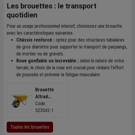
acier soudé
Les brouettes : le transport
quotidien
Pour un usage professionnel intensif, choisissez une brouette
avec les caractéristiques suivantes :
Châssis renforcé :
optez pour des structures tubulaires
de gros diamètre pour supporter le transport de parpaings,
de mortier ou de gravats.
Roue gonflable ou increvable :
selon la nature de votre
terrain, le choix de la roue est crucial pour réduire l'effort
de poussée et prévenir la fatigue musculaire.
Brouette
Altrad
Hercule -
Code :
Contenance
523542-1
110 litres -
Roue 400 mm
Toutes les brouettes
- Charge