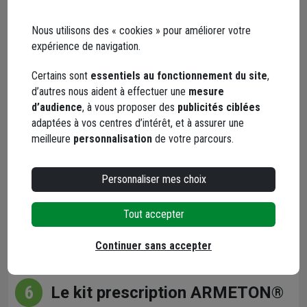
fourniture
La prescription détaillée.
Nous utilisons des « cookies » pour améliorer votre
Les plans annotés.
expérience de navigation.
La légende.
La technique de mise en œuvre des armatures sur
Certains sont
essentiels au fonctionnement du site
,
chantier.
d’autres nous aident à effectuer une
mesure
d’audience
, à vous proposer des
publicités ciblées
adaptées à vos centres d’intérêt, et à assurer une
meilleure
personnalisation
de votre parcours.
Personnaliser mes choix
Tout accepter
Continuer sans accepter
6
Le kit prescription ARMETON®