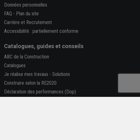
Données personnelles
FAQ
-
Plan du site
Carrière et Recrutement
Accessibilité : partiellement conforme
Catalogues, guides et conseils
ABC de la Construction
Catalogues
Je réalise mes travaux
-
Solutions
Construire selon la RE2020
Déclaration des performances (Dop)
Rapport RSE
La REP PMCB
Nous suivre
Retrouvez-nous sur les réseaux sociaux !