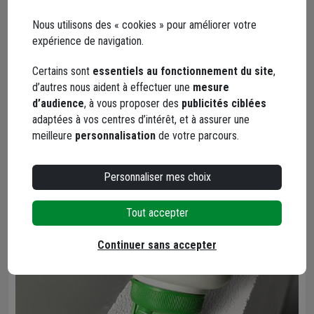
2
Consommation : 50 mètres, soit des projets de 9 m
2
Nous utilisons des « cookies » pour améliorer votre
(carreaux hauteur 25 cm) à 14 m
(carreaux hauteur 50 cm).
expérience de navigation.
Facile à stocker et à transporter.
Durée de validité 18 mois.
Certains sont
essentiels au fonctionnement du site
,
Stockage de 5 à 25 °C.
d’autres nous aident à effectuer une
mesure
Un véritable engagement
d’audience
, à vous proposer des
publicités ciblées
adaptées à vos centres d’intérêt, et à assurer une
environnemental
meilleure
personnalisation
de votre parcours.
Une économie de produit. 1 kg de colle SIPOREX EasyFix = 5
kg de mortier traditionnel.
Personnaliser mes choix
Colle vinylique à très faible émission de COV.
Tout accepter
Continuer sans accepter