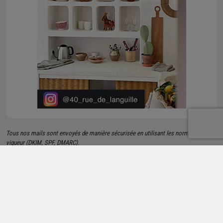
Tous nos mails sont envoyés de manière sécurisée en utilisant les normes en
vigueur (DKIM, SPF, DMARC).
Si vous avez un antivirus, un logiciel de protection contre les spams, ou si vous
utilisez un captcha pour bloquer les contacts qui ne sont pas dans votre carnet
d'adresses, vous devez autoriser notre adresse contact@chausson.fr afin de
recevoir nos emails.
Vous ne pourrez pas être recontacté si votre antispam a
bloqué notre adresse.