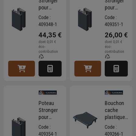
Stronger
Stronger
pour
pour
clôture
clôture
Code :
Code :
aluminium
aluminium
409348-1
409351-1
- Angle
- Angle
44,35 €
26,00 €
variable de
variable de
90° à 180°
90° à 180°
dont
0,01 €
dont
0,01 €
éco-
éco-
-
-
contribution
contribution
Anthracite
Anthracite
RAL7016 -
RAL7016 -
Longueur
Longueur
1,85 M
1,25 M
Poteau
Bouchon
Stronger
cache
pour
plastique
clôture
pour
Code :
Code :
aluminium
poteau
409354-1
409266-1