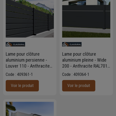
Lame pour clôture
Lame pour clôture
aluminium persienne -
aluminium pleine - Wide
Louver 110 - Anthracite
200 - Anthracite RAL7016
RAL7016 - Haut. 11,15 CM
- Haut. 20,00 CM - Long.
Code : 409361-1
Code : 409364-1
- Long. 1,985 m - Lot de 4
1,985 m - Lot de 2
Voir le produit
Voir le produit