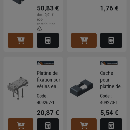
- Angle
Stronger -
50,83 €
1,76 €
variable de
Anthracite
90° à 180°
RAL7016
dont
0,01 €
éco-
-
contribution
Anthracite
RAL7016 -
Longueur
2,35 M
Platine de
Cache
fixation sur
pour
vérins en
platine de
aluminium
fixation de
Code :
Code :
pour
poteau
409267-1
409270-1
poteau de
Stronger -
20,87 €
5,54 €
clôture
Anthracite
Stronger
RAL7016