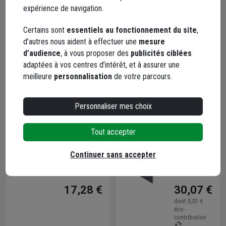
régulier
régulier
expérience de navigation.
Code :
Code :
entre
entre
409280-1
409284-1
lames
lames
Certains sont
essentiels au fonctionnement du site
,
51,91 €
79,51 €
Louver 110
Open 100
d’autres nous aident à effectuer une
mesure
- Lot de 96
et Wide
d’audience
, à vous proposer des
publicités ciblées
pièces
200 - Lot
adaptées à vos centres d’intérêt, et à assurer une
de 96
meilleure
personnalisation
de votre parcours.
pièces
Personnaliser mes choix
Entretoise
Liseré
Tout accepter
centrale
décoratif
40 x 15
pour
Continuer sans accepter
mm Alu
clôture
Code :
Code :
laquée
aluminium
409290-1
409378-1
pour
40x2 mm -
17,28 €
30,07 €
occultation
Long.
totale
1,985 m -
dont
0,01 €
éco-
entre
Alu laqué
contribution
lames
anthracite