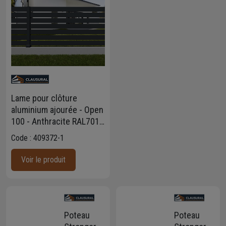
Lame pour clôture
aluminium ajourée - Open
100 - Anthracite RAL7016
- Haut. 10,00 CM - Long.
Code : 409372-1
1,985 m - Lot de 4
Voir le produit
Poteau
Poteau