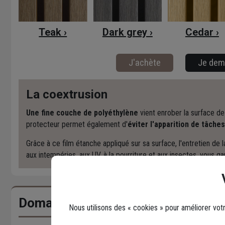
Teak ›
Dark grey ›
Cedar ›
J'achète
Je dem
La coextrusion
Une fine couche de polyéthylène
vient enrober la surface de
protecteur permet également d'
éviter l'apparition de tâches
Grâce à ce film étanche appliqué sur sa surface, l'entretien d
aux intempéries, aux UV, à la pourriture et aux insectes, vous ga
Domaines d'emploi
Nous utilisons des « cookies » pour améliorer vot