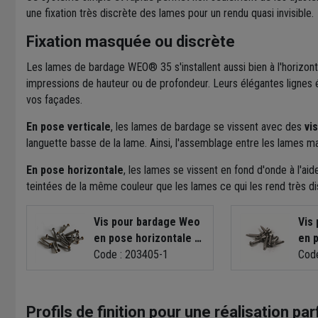
une fixation très discrète des lames pour un rendu quasi invisible.
Fixation masquée ou discrète
Les lames de bardage WEO® 35 s'installent aussi bien à l'horizonta
impressions de hauteur ou de profondeur. Leurs élégantes lignes
vos façades.
En pose verticale
, les lames de bardage se vissent avec des
vi
languette basse de la lame. Ainsi, l'assemblage entre les lames ma
En pose horizontale
, les lames se vissent en fond d'onde à l'ai
teintées de la même couleur que les lames ce qui les rend très di
Vis pour bardage Weo
Vis
en pose horizontale -
en p
Inox A2 - 4,2 MM x 38,0
Code : 203405-1
Inox
Code
MM - Coloris Teak -
4,2
Boîte de 100 avec
Boî
embout de vissage
emb
Profils de finition pour une réalisation par