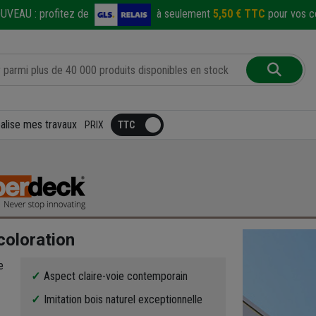
UVEAU :
profitez de
à seulement
5,50 € TTC
pour vos co
éalise mes travaux
PRIX
écoloration
e
Aspect claire-voie contemporain
Imitation bois naturel exceptionnelle