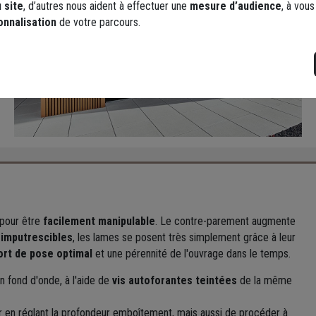
 site
, d’autres nous aident à effectuer une
mesure d’audience
, à vou
onnalisation
de votre parcours.
 pour être
facilement manipulable
. Le contre-parement augmente
 imputrescibles
, les lames se posent très simplement grâce à leur
ort de pose optimal
et une pérennité de l'ouvrage dans le temps.
n fond d'onde, à l'aide de
vis autoforantes teintées
de la même
 en réglant la profondeur emboîtement, mais aussi de procéder à