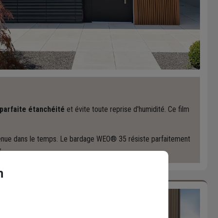
parfaite étanchéité
et évite toute reprise d'humidité. Ce film
intenue dans le temps. Le bardage WEO® 35 résiste parfaitement
.
n