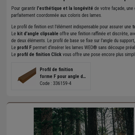
T20
Pour garantir
l'esthétique et la longévité
de votre façade, une g
parfaitement coordonnée aux coloris des lames.
Le profil de finition est l'élément indispensable pour assurer une
t
Le
kit d'angle clipsable
offre une finition raffinée et discrète,
de deux éléments. Le profil de base se fixe sur l'angle du support, 
Le
profil F
permet d'insérer les lames WEO® sans découpe préal
Le
profil de finition Click
vous offre une pose encore plus simple
Profil de finition
forme F pour angle de
bardage Weo -
Code : 336159-4
Aluminium - 65 x 80
mm - Longueur 3,00 M
- Coloris Teak