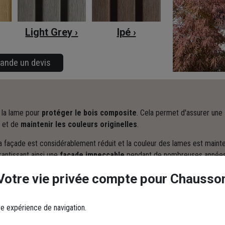
Light Grey ›
Ipé ›
ande un devis
 la lame pour
protéger le bois composite
. Cela permet d'assurer une
et de
maintenir les couleurs originelles
.
e la façade est considérablement réduit et la couleur des lames est ma
rantissant ainsi une
façade impeccable
pendant de nombreuses années
Votre vie privée compte pour Chausso
re expérience de navigation.