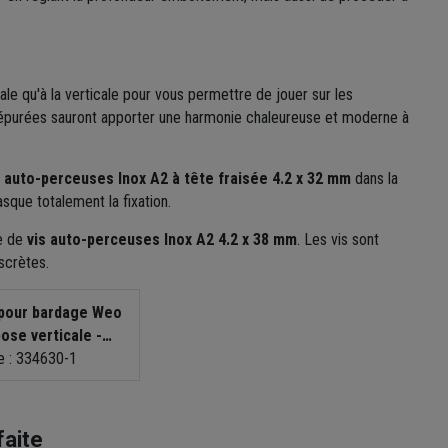
le qu'à la verticale pour vous permettre de jouer sur les
 épurées sauront apporter une harmonie chaleureuse et moderne à
s auto-perceuses Inox A2 à tête fraisée 4.2 x 32 mm
dans la
sque totalement la fixation.
de de
vis auto-perceuses Inox A2 4.2 x 38 mm
. Les vis sont
scrètes.
 pour bardage Weo
ose verticale -
 A2 Tête fraisée -
 : 334630-1
 MM x 32,0 MM -
te de 200 avec
out de vissage
faite