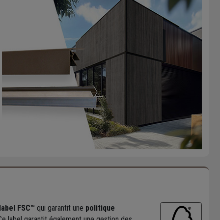
 label FSC™
qui garantit une
politique
 Ce label garantit également une gestion des