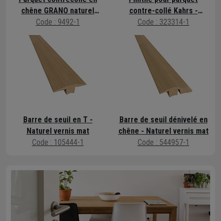
chêne GRANO naturel
contre-collé Kahrs -
Code : 9492-1
brossé huilé
Naturel vernis mat
Code : 323314-1
Barre de seuil en T -
Barre de seuil dénivelé en
Naturel vernis mat
chêne - Naturel vernis mat
Code : 105444-1
Code : 544957-1