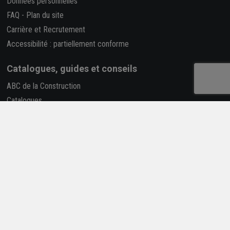
Données personnelles
FAQ
-
Plan du site
Carrière et Recrutement
Accessibilité : partiellement conforme
Catalogues, guides et conseils
ABC de la Construction
Catalogues
Je réalise mes travaux
-
Solutions
Construire selon la RE2020
Déclaration des performances (Dop)
Rapport RSE
La REP PMCB
Nous suivre
Retrouvez-nous sur les réseaux sociaux !