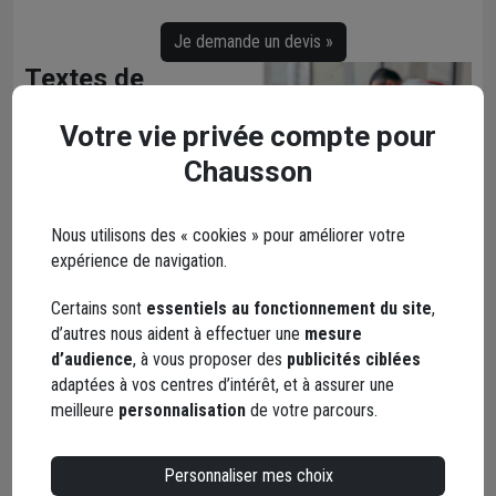
Je demande un devis »
Textes de
référence :
Votre vie privée compte pour
NF DTU 52.10 : mise en
Chausson
œuvre de sous-couches
isolantes sous chape ou
dalle flottantes et sous
Nous utilisons des « cookies » pour améliorer votre
carrelage scellé – Juin
expérience de navigation.
2013
NF DTU 26.2 : chapes et
Certains sont
essentiels au fonctionnement du site
,
dalles à base de liants
d’autres nous aident à effectuer une
mesure
hydrauliques – Avril 2008
d’audience
, à vous proposer des
publicités ciblées
NF DTU 52.1 :
adaptées à vos centres d’intérêt, et à assurer une
revêtements de sol
meilleure
personnalisation
de votre parcours.
scellés – Février 2020
Personnaliser mes choix
Principes de