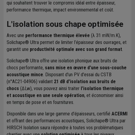
qui souhaitent trouver le compromis idéal entre épaisseur,
performance thermique, impact environnemental et coût.
L'isolation sous chape optimisée
Avec une
performance thermique élevée
(λ 31 mW/m.K),
Solichape® Ultra permet de limiter l’épaisseur des ouvrages, et
garantit une
productivité optimale avec son grand format
.
Solichape® Ultra offre une isolation phonique aux bruits de
chocs performante,
sans mise en œuvre d'une sous-couche
acoustique mince
. Disposant d'un PV d'essai du CSTB
(n°AC21-04906) validant
21 dB d'isolation aux bruits de
chocs
(ΔLw), vous pouvez ainsi traiter
l'isolation thermique
et acoustique en une seule opération
, et économiser ainsi
en temps de pose et en fournitures.
Disponible dans une large gamme d’épaisseurs, certifié
ACERMI
et offrant des performances acoustiques, Solichape® Ultra par
HIRSCH Isolation saura répondre à toutes vos problématiques
chantier avec une
solution optimisée
à tous les niveaux.