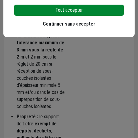
pose
Tout accepter
(revêtement
collé) :
Continuer sans accepter
Planéité du support :
tolérance maximum de
3 mm sous la règle de
2 m
et 2 mm sous le
réglet de 20 cm si
réception de sous-
couches isolantes
d’épaisseur minimale 5
mm et/ou dans le cas de
superposition de sous-
couches isolantes.
Propreté :
le support
doit être
exempt de
dépôts, déchets,
pellicule de plâtre ou