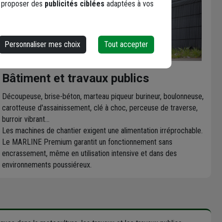
s proposer des
publicités ciblées
adaptées à vos
Personnaliser mes choix
Tout accepter
Bâtiment et travaux publics
Découpeuse, brise-béton, marteau piqueur burineur, boulonneuse,
carotteuse d'assainissement, clé à choc, perceuse de traverse,
burroir vibrant...
Les machines de chantier exigent une alimentation irréprochable.
Le MARLINE Premium garantit un fonctionnement sans
encrassement, même en utilisation intensive et dans des
environnements poussiéreux.