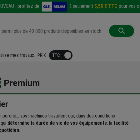
UVEAU :
profitez de
à seulement
5,50 € TTC
pour vos co
éalise mes travaux
PRIX
Premium
ier
perche... vos machines travaillent dur, dans des conditions
 qui
détermine la durée de vie de vos équipements
, la
facilité
 quotidien
.