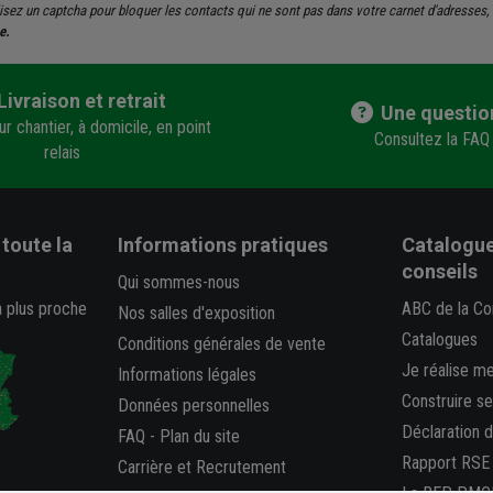
tilisez un captcha pour bloquer les contacts qui ne sont pas dans votre carnet d'adresse
e.
Livraison et retrait
Une questio
r chantier, à domicile, en point
Consultez la FAQ
relais
toute la
Informations pratiques
Catalogue
conseils
Qui sommes-nous
a plus proche
ABC de la Co
Nos salles d'exposition
Catalogues
Conditions générales de vente
Je réalise m
Informations légales
Construire s
Données personnelles
Déclaration 
FAQ
-
Plan du site
Rapport RSE
Carrière et Recrutement