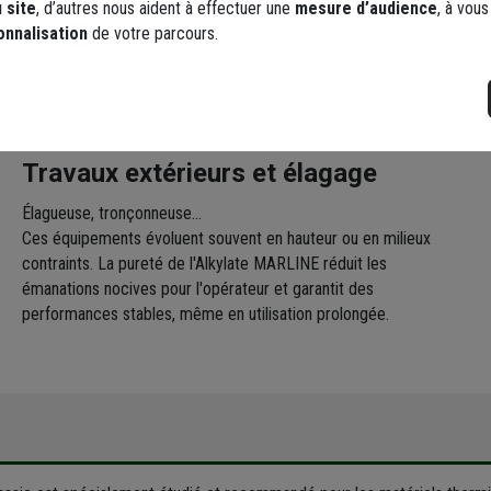
 site
, d’autres nous aident à effectuer une
mesure d’audience
, à vou
onnalisation
de votre parcours.
Travaux extérieurs et élagage
Élagueuse, tronçonneuse...
Ces équipements évoluent souvent en hauteur ou en milieux
contraints. La pureté de l'Alkylate MARLINE réduit les
émanations nocives pour l'opérateur et garantit des
performances stables, même en utilisation prolongée.