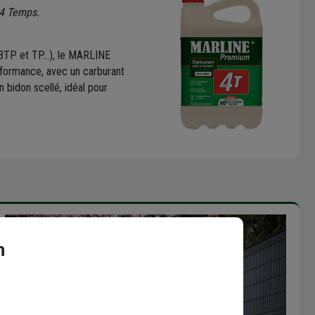
 4 Temps.
BTP et TP...), le MARLINE
formance, avec un carburant
n bidon scellé, idéal pour
n