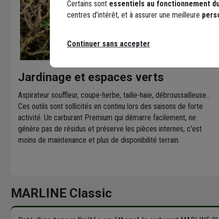
Certains sont
essentiels au fonctionnement du
centres d’intérêt, et à assurer une meilleure
pers
Continuer sans accepter
Jardinage et espaces verts
Aspirateur souffleur, coupe-herbe, taille-haie, débroussailleuse...
Ces outils sont sollicités en continu lors des saisons de forte
activité. Un carburant Premium qui démarre facilement, ne
génère pas de résidus et préserve les pièces internes, c'est
moins de maintenance et plus de disponibilité terrain.
MARLINE Classic