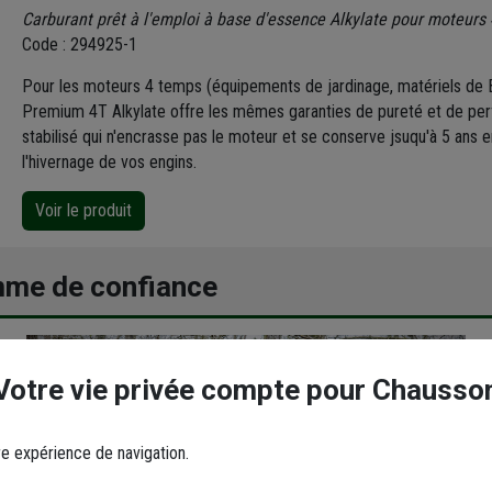
Carburant prêt à l'emploi à base d'essence Alkylate pour moteurs
Code : 294925-1
Pour les moteurs 4 temps (équipements de jardinage, matériels de 
Premium 4T Alkylate offre les mêmes garanties de pureté et de per
stabilisé qui n'encrasse pas le moteur et se conserve jsuqu'à 5 ans e
l'hivernage de vos engins.
Voir le produit
amme de confiance
Votre vie privée compte pour Chausso
re expérience de navigation.