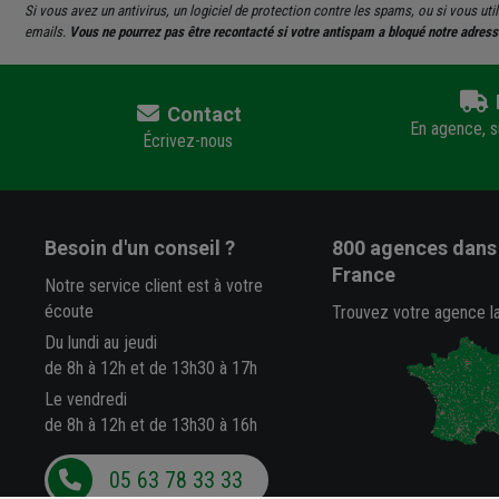
Si vous avez un antivirus, un logiciel de protection contre les spams, ou si vous u
emails.
Vous ne pourrez pas être recontacté si votre antispam a bloqué notre adress
Contact
En agence, su
Écrivez-nous
Besoin d'un conseil ?
800 agences
dans 
France
Notre service client est à votre
écoute
Trouvez votre agence l
Du lundi au jeudi
de 8h à 12h et de 13h30 à 17h
Le vendredi
de 8h à 12h et de 13h30 à 16h
05 63 78 33 33