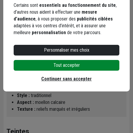
vieillie
Certains sont
essentiels au fonctionnement du site
,
d’autres nous aident à effectuer une
mesure
Avec son relief profond, ses nuances de ton, ses dimensions de
d’audience
, à vous proposer des
publicités ciblées
pierre imposantes et irrégulières, le parement pierre MANOIR
adaptées à vos centres d’intérêt, et à assurer une
apporte du caractère à votre demeure.
meilleure
personnalisation
de votre parcours.
Il s'harmonise parfaitement avec le métal, le verre, le béton en
apportant à votre décor une note chaleureuse et authentique.
Personnaliser mes choix
Voir le produit
Tout accepter
Parement :
pierre à pierre
Continuer sans accepter
Finition :
à jointoyer
Épaisseur :
3 cm
Style :
traditionnel
Aspect :
moellon calcaire
Texture :
reliefs marqués et irréguliers
Teintes