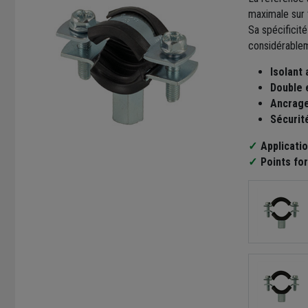
maximale sur t
Sa spécificit
considérableme
Isolant 
Double 
Ancrage
Sécurité
Applicatio
Points for