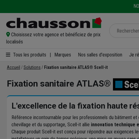
NO
Choisissez votre agence et bénéficiez de prix
localisés
Tous les produits
|
Marques
Nos salles d'exposition
Je r
Accueil
Solutions
Fixation sanitaire ATLAS® Scell-it
Fixation sanitaire ATLAS®
L'excellence de la fixation haute r
Référence incontournable pour les professionnels du bâtiment et de 
chevillage et du supportage, Scell-it allie
innovation technique 
Chaque produit Scell-it est conçu pour répondre aux exigences les 
installateurs un gain de temps précieux, une mise en œuvre sans ef