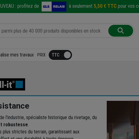
UVEAU :
profitez de
à seulement
5,50 € TTC
pour vos co
éalise mes travaux
PRIX
ésistance
l'industrie, spécialiste historique du rivetage, du
et robustesse
.
plus strictes du terrain, garantissant aux
fort et une durabilité à toute épreuve.