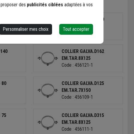
s proposer des
publicités ciblées
adaptées à vos
 80
COLLIER GALVA.D100
EM.TAR.8X125
Personnaliser mes choix
Tout accepter
Code : 456115-1
D140
COLLIER GALVA.D162
EM.TAR.8X125
Code : 456121-1
 80
COLLIER GALVA.D125
EM.TAR.7X150
Code : 456109-1
 75
COLLIER GALVA.D315
EM.TAR.8X125
Code : 456111-1