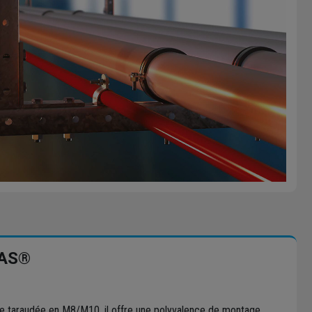
LAS®
e taraudée en M8/M10, il offre une polyvalence de montage