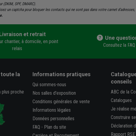
eur (DKIM, SPF, DMARC).
tilisez un captcha pour bloquer les contacts qui ne sont pas dans votre carnet d'adresse
e.
Livraison et retrait
Une questio
r chantier, à domicile, en point
Consultez la FAQ
relais
toute la
Informations pratiques
Catalogue
conseils
Qui sommes-nous
a plus proche
ABC de la Co
Nos salles d'exposition
Catalogues
Conditions générales de vente
Je réalise m
Informations légales
Construire s
Données personnelles
Déclaration 
FAQ
-
Plan du site
Rapport RSE
Carrière et Recrutement