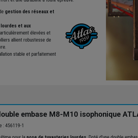
 de
gestion des réseaux et
 lourdes et aux
articulièrement élevées et
lliers allient robustesse de
vre.
llation stable et parfaitement
 double embase M8-M10 isophonique AT
 : 456119-1
ultime pour la
pose de tuyauteries lourdes
. Doté d'une double embas