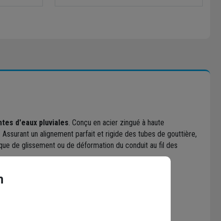
ntes d'eaux pluviales
. Conçu en acier zingué à haute
Assurant un alignement parfait et rigide des tubes de gouttière,
sque de glissement ou de déformation du conduit au fil des
ies et la corrosion extérieure.
n
de gouttière standard de manière stable.
r un ancrage rapide et durable.