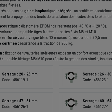
iges filetées.
é réside dans sa
gaine isophonique intégrée
: un profilé en caoutchouc
nt la propagation des bruits de circulation des fluides dans le bâtiment
acoustique :
élastomère EPDM noir résistant (de -40 °C à +120 °C).
embase :
compatible tiges filetées et pattes à vis M8 et M10.
 renforcé :
acier zingué blanc 13 microns, épaisseur de 2 à 2,5 mm.
 certifiée :
résistance à la traction de 200 kg.
n :
fixation de tuyauteries intérieures exigeant un confort acoustique (cha
ts :
double filetage M8/M10 pour réduire la gestion des stocks, isolati
Serrage : 20 - 25 mm
Serrage : 26 - 3
Code : 456119-1
Code : 456123-1
Serrage : 47 - 51 mm
Serrage : 60 - 6
Code : 456126-1
Code : 456127-1