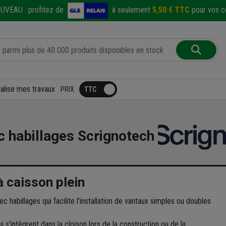
UVEAU :
profitez de
à seulement
5,50 € TTC
pour vos co
éalise mes travaux
PRIX
c habillages Scrignotech
à caisson plein
habillages qui facilite l'installation de vantaux simples ou doubles
s'intègrent dans la cloison lors de la construction ou de la