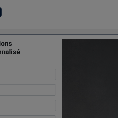
ions
nnalisé