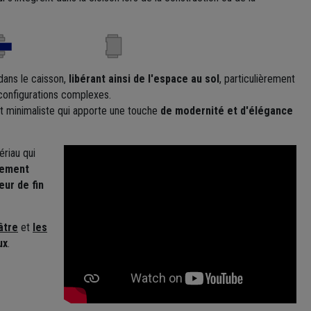
dans le caisson,
libérant ainsi de l'espace au sol
, particulièrement
 configurations complexes.
 et minimaliste qui apporte une touche
de modernité et d'élégance
ériau qui
sement
ur de fin
lâtre
et
les
ux
.