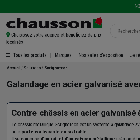
NO
Choisissez votre agence et bénéficiez de prix
localisés
Tous les produits
|
Marques
Nos salles d'exposition
Je r
Accueil
Solutions
Scrignotech
Galandage en acier galvanisé ave
Contre-châssis en acier galvanisé 
Le châssis métallique Scrignotech est un système à galandage avec 
pour
porte coulissante encastrable
.
Il se compose
d'un rail et d'un caisson métallique
prémonté qui 