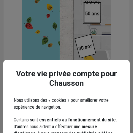
Votre vie privée compte pour
Chausson
Nous utilisons des « cookies » pour améliorer votre
DURABLE
expérience de navigation.
Le béton cellulaire est un matériau plein doublé d'une
Certains sont
essentiels au fonctionnement du site
,
étonnante légèreté
. Il est capable de faire face à tous types
d’autres nous aident à effectuer une
mesure
d'agressions, allant des intempéries aux sinistres, tout en