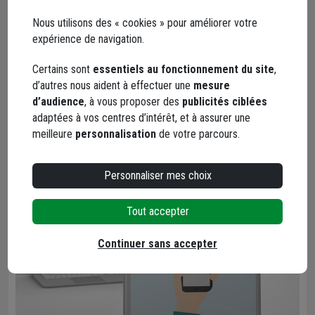
et patientez quelques secondes, le temps que la banque reçoive
Nous utilisons des « cookies » pour améliorer votre
l'instruction que vous venez d'envoyer.
expérience de navigation.
5
Certains sont
essentiels au fonctionnement du site
,
d’autres nous aident à effectuer une
mesure
Un message vous confirmant que le paiement a été validé
d’audience
, à vous proposer des
publicités ciblées
s'affiche.
adaptées à vos centres d’intérêt, et à assurer une
Patientez encore quelques secondes pour être redirigé vers la
meilleure
personnalisation
de votre parcours.
page de confirmation de commande sur notre site.
Personnaliser mes choix
Tout accepter
Continuer sans accepter