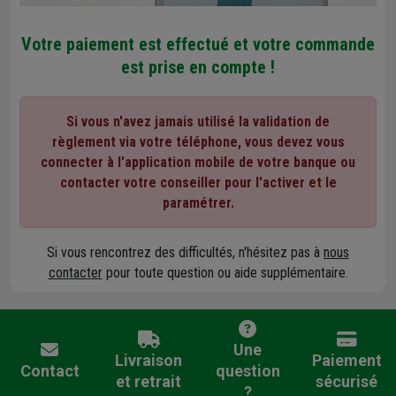
Votre paiement est effectué et votre commande
est prise en compte !
Si vous n'avez jamais utilisé la validation de
règlement via votre téléphone, vous devez vous
connecter à l'application mobile de votre banque ou
contacter votre conseiller pour l'activer et le
paramétrer.
Si vous rencontrez des difficultés, n'hésitez pas à
nous
contacter
pour toute question ou aide supplémentaire.
Une
Livraison
Paiement
Contact
question
et retrait
sécurisé
?