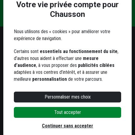
Votre vie privée compte pour
Une
Livraison
Paiement
Contact
question
Chausson
et retrait
sécurisé
?
Nous utilisons des « cookies » pour améliorer votre
expérience de navigation.
Besoin d'un conseil ?
Certains sont
essentiels au fonctionnement du site
,
Notre service client est à votre écoute
d’autres nous aident à effectuer une
mesure
Du lundi au jeudi
d’audience
, à vous proposer des
publicités ciblées
de 8h à 12h et de 13h30 à 17h
adaptées à vos centres d’intérêt, et à assurer une
Le vendredi
meilleure
personnalisation
de votre parcours.
de 8h à 12h et de 13h30 à 16h
Personnaliser mes choix
05 63 78 33 33
Tout accepter
800 agences
dans toute la France
Continuer sans accepter
Trouvez votre agence la plus proche