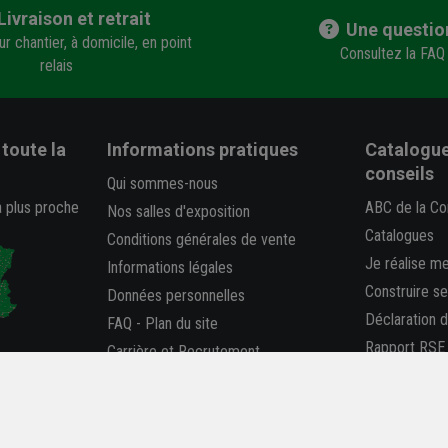
Livraison et retrait
Une questio
r chantier, à domicile, en point
Consultez la FAQ
relais
toute la
Informations pratiques
Catalogue
conseils
Qui sommes-nous
a plus proche
ABC de la Co
Nos salles d'exposition
Catalogues
Conditions générales de vente
Je réalise m
Informations légales
Construire s
Données personnelles
Déclaration 
FAQ
-
Plan du site
Rapport RSE
Carrière et Recrutement
La REP PMC
Accessibilité : partiellement
conforme