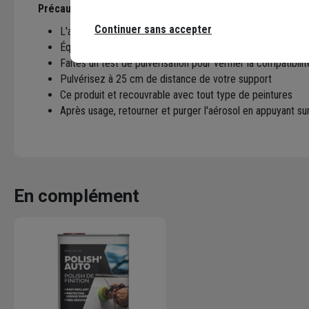
Précautions à prendre
Continuer sans accepter
L'application est optimale entre 18 et 25 C°
Équipez-vous d'équipements de protection
Faites un test de pulvérisation pour vérifier la compatibili
Pulvérisez à 25 cm de distance de votre support
Ce produit et recouvrable avec tout type de peintures
Après usage, retourner et purger l'aérosol en appuyant sur
En complément