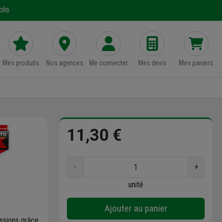
lis
Mes produits
Nos agences
Me connecter
Mes devis
Mes paniers
11,30 €
-
+
unité
Ajouter au panier
ssions grâce