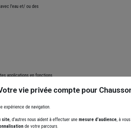
 avec l'eau et/ ou des
ntes applications en fonctions
Votre vie privée compte pour Chausso
re expérience de navigation.
 site
, d’autres nous aident à effectuer une
mesure d’audience
, à vou
onnalisation
de votre parcours.