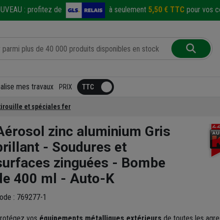
UVEAU :
profitez de
à seulement
5,50 € TTC
pour vos co
éalise mes travaux
PRIX
irouille et spéciales fer
Aérosol zinc aluminium Gris
brillant - Soudures et
surfaces zinguées - Bombe
de 400 ml - Auto-K
ode : 769277-1
rotégez vos
équipements métalliques extérieurs
de toutes les agre