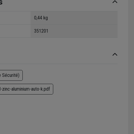
s
0,44 kg
351201
 Sécurité)
l-zinc-aluminium-auto-k.pdf