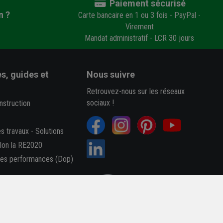
Paiement sécurisé
n ?
Carte bancaire en 1 ou 3 fois - PayPal -
Virement
Mandat administratif - LCR 30 jours
s, guides et
Nous suivre
Retrouvez-nous sur les réseaux
sociaux !
nstruction
es travaux
-
Solutions
elon la RE2020
des performances (Dop)
B
4,7/5