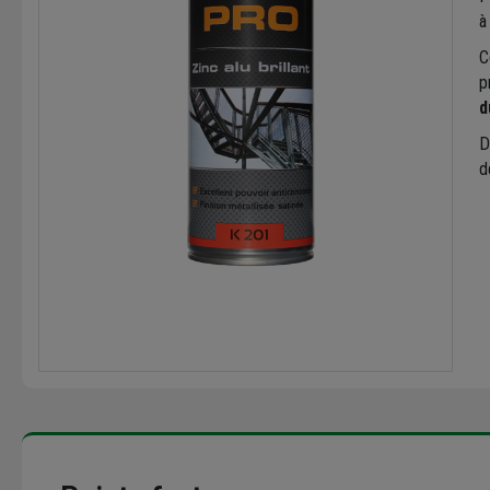
à
C
p
d
D
d