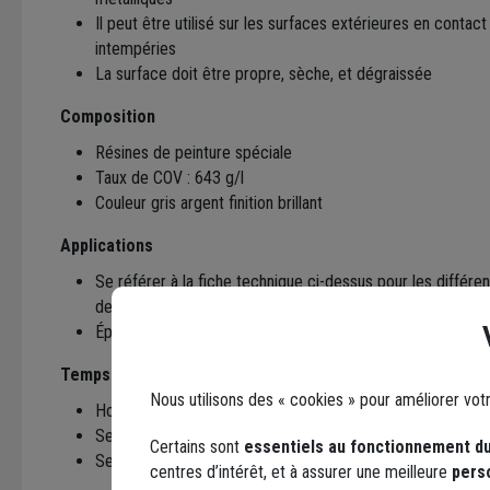
Il peut être utilisé sur les surfaces extérieures en contact
intempéries
La surface doit être propre, sèche, et dégraissée
Composition
Résines de peinture spéciale
Taux de COV : 643 g/l
Couleur gris argent finition brillant
Applications
Se référer à la fiche technique ci-dessus pour les différe
des matériaux supports
Épaisseur après séchage: 40 à 50 µm (2 à 3 applications)
Temps de séchage
Nous utilisons des « cookies » pour améliorer vot
Hors poussières TG1: 15 min
Sec au toucher TG3: 30 min
Certains sont
essentiels au fonctionnement du
Sec à coeur TG5: 12 h
centres d’intérêt, et à assurer une meilleure
pers