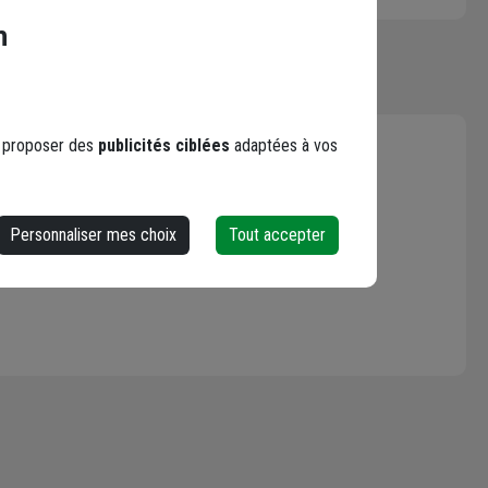
n
5 / 5
s proposer des
publicités ciblées
adaptées à vos
.
livraison, produit , tous parfait
Le 07/01/2021
Personnaliser mes choix
Tout accepter
Par Jean D.