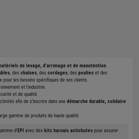
matériels de levage, d'arrimage et de manutention
.
âbles
, des
chaînes
, des
cordages
, des
poulies
et des
e pour les besoins spécifiques de ses clients.
ronnement et l’industrie.
urité et de qualité.
ivités afin de s’inscrire dans une
démarche durable, solidaire
 large gamme de produits de haute qualité.
 gamme d'
EPI
avec des
kits harnais antichutes
pour assurer