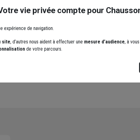
Votre vie privée compte pour Chausso
ent laisser un commentaire
re expérience de navigation.
5 / 5
 site
, d’autres nous aident à effectuer une
mesure d’audience
, à vou
onnalisation
de votre parcours.
onforme à la fiche
Conforme à fiche produit. Simplement parfait
t pour travailler sur les
Le 26/04/2021
 inadmissible de ne pas
Par Olivier G.
 diamètre 14/16mm sur