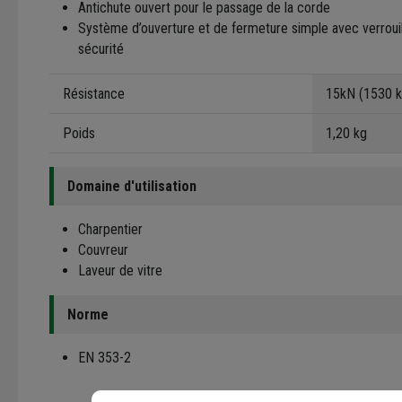
Antichute ouvert pour le passage de la corde
Système d’ouverture et de fermeture simple avec verroui
sécurité
Résistance
15kN (1530 k
Poids
1,20 kg
Domaine d'utilisation
Charpentier
Couvreur
Laveur de vitre
Norme
EN 353-2