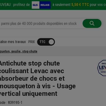
UVEAU :
profitez de
à seulement
5,50 € TTC
pour vos co
éalise mes travaux
PRIX
ueton, poulie, stop chute
Antichute stop chute
coulissant Levac avec
absorbeur de chocs et
mousqueton à vis - Usage
vertical uniquement
ode : 839195-1