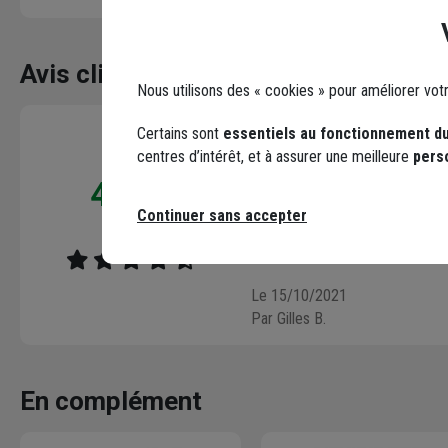
Avis clients
Seuls les clients ayant commandé ce produit peuv
Nous utilisons des « cookies » pour améliorer vot
4 / 5
Certains sont
essentiels au fonctionnement du
centres d’intérêt, et à assurer une meilleure
pers
Très bon rapport qualité/prix, c
4,7
produit. Cet antichute est parfai
/ 5
toits en pente. Toutefois il est
Continuer sans accepter
3 avis
proposer la corde adaptée de
votre site.
Le 15/10/2021
Par Gilles B.
En complément