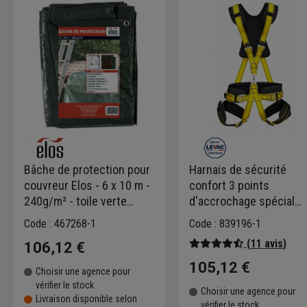
Bâche de protection pour
Harnais de sécurité
couvreur Elos - 6 x 10 m -
confort 3 points
240g/m² - toile verte
d'accrochage spécial
recyclable
travail en suspension
Code : 467268-1
Code : 839196-1
(11 avis)
106,12 €
105,12 €
Choisir une agence pour
vérifier le stock
Choisir une agence pour
Livraison disponible selon
vérifier le stock