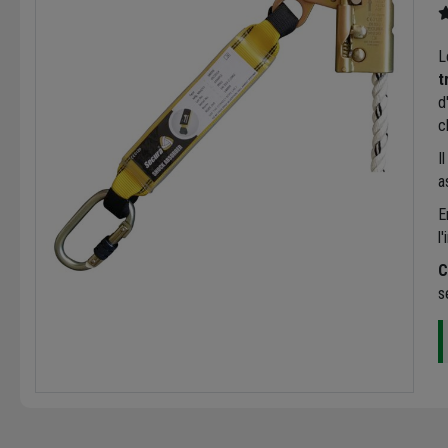
L
t
d
c
I
a
E
l
C
s