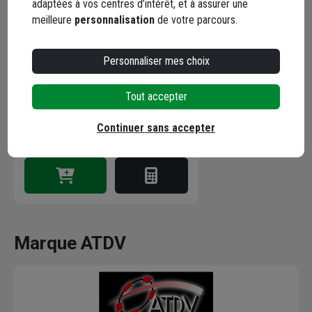
adaptées à vos centres d’intérêt, et à assurer une
Tenaille russe en acier forgé Edia
meilleure
personnalisation
de votre parcours.
- Longueur 250 mm - Poignées
droites - Noire
Personnaliser mes choix
Code : 715992-1
(1 avis)
Tout accepter
9,07 €
Continuer sans accepter
Choisir une agence pour vérifier le stock
Livraison disponible
Marque ATDV