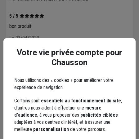
5 / 5
bon produit.
Le 21/04/2023
Par Bruno D.
, ROMERIES
Votre vie privée compte pour
Chausson
5 / 5
LA QUALITÉ EST LA AUSSI .LE RAPPORT AVEC LE PRIX EST
EXCELLENT
Nous utilisons des « cookies » pour améliorer votre
expérience de navigation.
Le 15/04/2020
Par DENIS G.
Certains sont
essentiels au fonctionnement du site
,
d’autres nous aident à effectuer une
mesure
d’audience
, à vous proposer des
publicités ciblées
4 / 5
adaptées à vos centres d’intérêt, et à assurer une
Bon produit et prix intéressant
meilleure
personnalisation
de votre parcours.
Le 23/03/2020