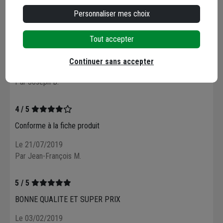
Par GERALDES J.
Personnaliser mes choix
5 / 5
Tout accepter
Super merci
Continuer sans accepter
Le 11/08/2019
Par Joseph B.
4 / 5
Conforme à la fiche produit
Le 21/07/2019
Par Jean-François M.
5 / 5
BONNE QUALITE ET SUPER PRIX
Le 03/02/2019