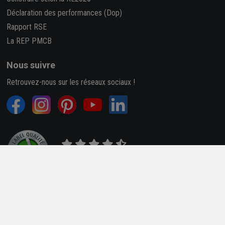
Déclaration des performances (Dop)
Rapport RSE
La REP PMCB
Nous suivre
Retrouvez-nous sur les réseaux sociaux !
4,7/5