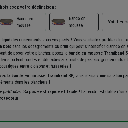
hoisissez votre déclinaison :
Bande en
Bande en
Voir les 
mousse
mousse
adhésive pour
adhésive pour
isolation
isolation
atigué des grincements sous vos pieds ? Vous souhaitez profiter d'un 
phonique des
phonique des
n bois
sans les désagréments du bruit qui peut s'intensifier d'année en 
planchers
planchers
vant de poser votre plancher, posez la
bande en mousse Tramiband 
Tramiband SP -
olives ou lambourdes et dite adieu aux bruits de pas, aux grincements e
Tramiband SP -
50 x 3 mm - 30
coustiques entre cloisons et huisseries !
70 x 3 mm - 30
m
m
vec la
bande en mousse Tramiband SP
, vous réalisez une isolation pa
léments dans les planchers !
e petit plus
: Sa
pose est rapide et facile
! La bande est dotée d'un
a
rotecteur
.