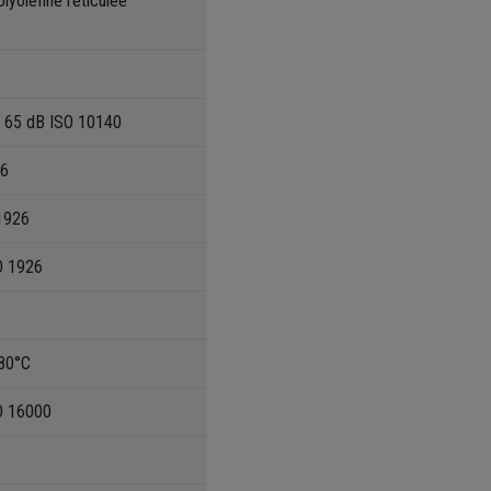
yoléfine réticulée
 = 65 dB ISO 10140
96
1926
O 1926
80°C
O 16000