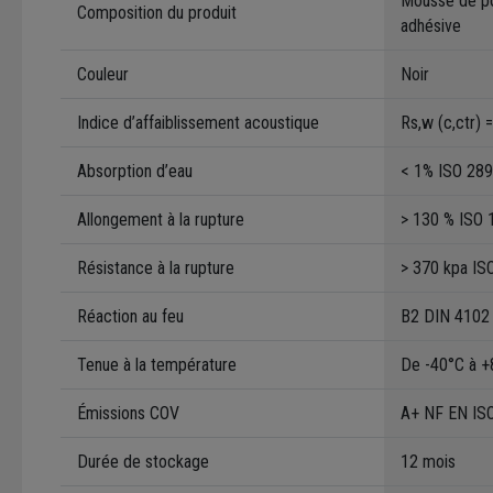
Mousse de pol
Composition du produit
adhésive
Couleur
Noir
Indice d’affaiblissement acoustique
Rs,w (c,ctr)
Absorption d’eau
< 1% ISO 28
Allongement à la rupture
> 130 % ISO 
Résistance à la rupture
> 370 kpa IS
Réaction au feu
B2 DIN 4102
Tenue à la température
De -40°C à +
Émissions COV
A+ NF EN IS
Durée de stockage
12 mois