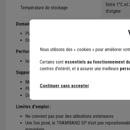
Entre 1°C et
Température de stockage
d’origine
Domaines d'applications :
Planchers bois entre solives, lambourdes ou lames de parq
Entre pieds d’huisseries et chape flottante.
Nous utilisons des « cookies » pour améliorer vot
Performances :
Isolation acoustique Rs,w (c,ctr) = 65 dB
Certains sont
essentiels au fonctionnement du
centres d’intérêt, et à assurer une meilleure
pers
Supports d'application admissibles :
Mur
Continuer sans accepter
Plancher bois sur solive bois ou métal
Dalle
Limites d'emploi :
Ne convient pas pour des utilisations extérieures.
Une fois posé, le TRAMIBAND SP n’est pas repositionnable 
immédiate.