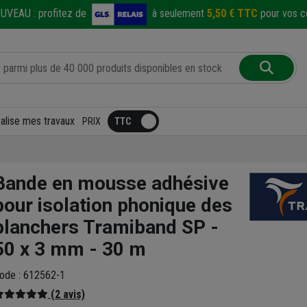
UVEAU :
profitez de
à seulement
5,50 € TTC
pour vos co
éalise mes travaux
PRIX
Bande en mousse adhésive
pour isolation phonique des
planchers Tramiband SP -
50 x 3 mm - 30 m
ode : 612562-1
(2 avis)