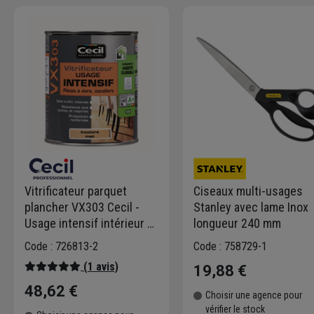
Vitrificateur parquet
Ciseaux multi-usages
plancher VX303 Cecil -
Stanley avec lame Inox
Usage intensif intérieur -
longueur 240 mm
Mat incolore - Pot 1L
Code : 726813-2
Code : 758729-1
(1 avis)
19,88 €
48,62 €
Choisir une agence pour
vérifier le stock