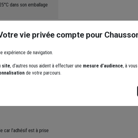
 25°C dans son emballage
Votre vie privée compte pour Chausso
uet traditionnel.
re expérience de navigation.
 site
, d’autres nous aident à effectuer une
mesure d’audience
, à vou
onnalisation
de votre parcours.
car l’adhésif est à prise