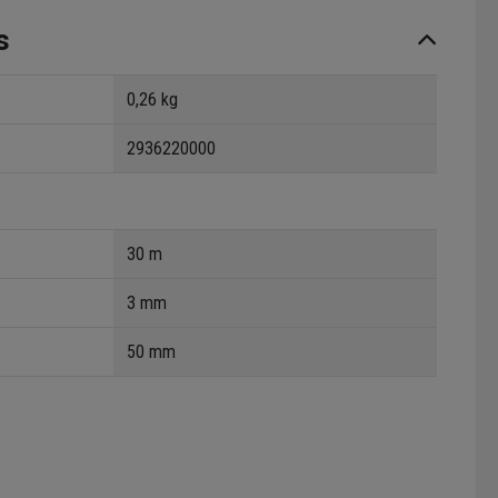
s
0,26 kg
2936220000
30 m
3 mm
50 mm