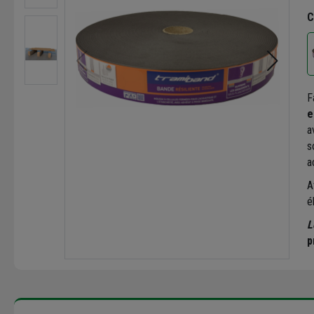
C
F
e
a
s
a
A
é
L
p