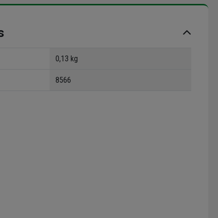
s
0,13 kg
8566