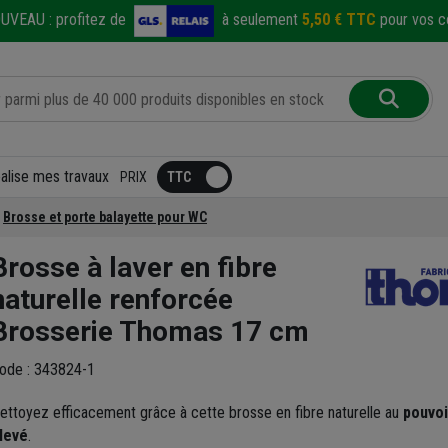
UVEAU :
profitez de
à seulement
5,50 € TTC
pour vos co
éalise mes travaux
PRIX
Brosse et porte balayette pour WC
Brosse à laver en fibre
naturelle renforcée
Brosserie Thomas 17 cm
ode : 343824-1
ettoyez efficacement grâce à cette brosse en fibre naturelle au
pouvoi
levé
.