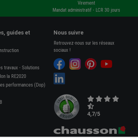
Virement
Mandat administratif - LCR 30 jours
s, guides et
Nous suivre
Retrouvez-nous sur les réseaux
sociaux !
nstruction
es travaux
-
Solutions
elon la RE2020
des performances (Dop)
B
4,7/5