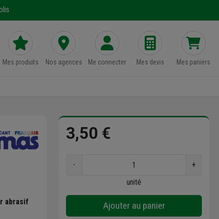
lis
Mes produits
Nos agences
Me connecter
Mes devis
Mes paniers
3,50 €
-
+
unité
r abrasif
Ajouter au panier