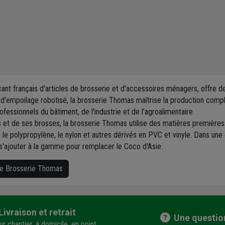
ant français d'articles de brosserie et d'accessoires ménagers, offre de
te d'empoilage robotisé, la brosserie Thomas maîtrise la production compl
fessionnels du bâtiment, de l'industrie et de l'agroalimentaire.
is et de ses brosses, la brosserie Thomas utilise des matières première
le polypropylène, le nylon et autres dérivés en PVC et vinyle. Dans un
t s'ajouter à la gamme pour remplacer le Coco d'Asie.
que Brosserie Thomas
Livraison et retrait
Une questio
r chantier, à domicile, en point