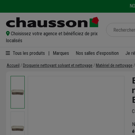
NO
Choisissez votre agence et bénéficiez de prix
localisés
Tous les produits
|
Marques
Nos salles d'exposition
Je r
Accueil
Droguerie nettoyant solvant et nettoyage
Matériel de nettoyage
C
N
é