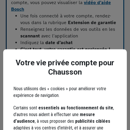
compte, vous pouvez visualiser la
vidéo d'aide
Bosch
Une fois connecté à votre compte, rendez-
vous dans la rubrique
Extension de garantie
Renseignez les données de vos outils en les
scannant
avec l'application
Indiquez la
date d'achat
C'est tout, votre garantie est prolongée !
Votre vie privée compte pour
Chausson
Nous utilisons des « cookies » pour améliorer votre
Les outils déclarés sont visibles dans votre
expérience de navigation.
compte et vous pouvez y télécharger votre
certificat de garantie
.
Certains sont
essentiels au fonctionnement du site
,
Si vous avez besoin d'aide pour déclarer votre
d’autres nous aident à effectuer une
mesure
machine, vous pouvez visualiser la
vidéo d'aide
d’audience
, à vous proposer des
publicités ciblées
Bosch
adaptées à vos centres d’intérêt, et à assurer une