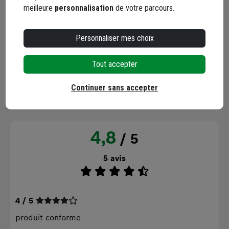
meilleure
personnalisation
de votre parcours.
Déclarez votre machine pour activer sa
garantie
Personnaliser mes choix
Tout accepter
AVIS CLIENTS
SEULS LES CLIENTS AYANT
Continuer sans accepter
COMMANDÉ CE PRODUIT PEUVENT LAISSER UN
COMMENTAIRE
4,8
/ 5
5 avis
4 / 5
produit conforme