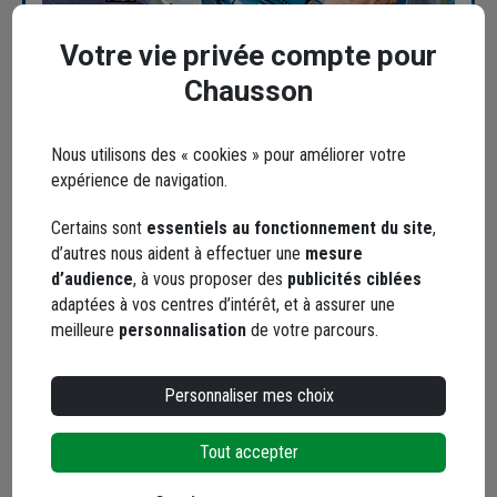
Afin de de prolonger la garantie de votre
Votre vie privée compte pour
machine électroportative, voici les étapes à
Chausson
suivre :
Téléchargez l'application mobile PRO360
ou
Nous utilisons des « cookies » pour améliorer votre
rendez-vous sur le site
https://www.bosch-
expérience de navigation.
professional.com/fr/fr/pro360/
et
créez votre
compte
Certains sont
essentiels au fonctionnement du site
,
d’autres nous aident à effectuer une
mesure
Si vous avez besoin d'aide pour créer votre
d’audience
, à vous proposer des
publicités ciblées
compte, vous pouvez visualiser la
vidéo d'aide
adaptées à vos centres d’intérêt, et à assurer une
Bosch
meilleure
personnalisation
de votre parcours.
Une fois connecté à votre compte, rendez-
vous dans la rubrique
Extension de garantie
Renseignez les données de vos outils en les
Personnaliser mes choix
scannant
avec l'application
Indiquez la
date d'achat
Tout accepter
C'est tout, votre garantie est prolongée !