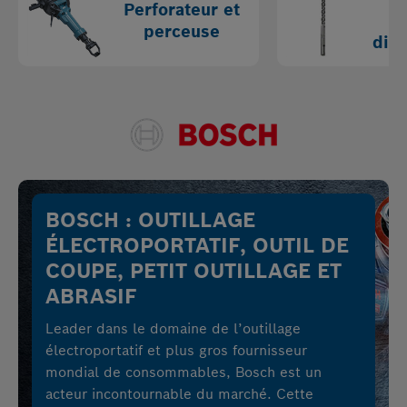
Perforateur et
C
perceuse
diam
BOSCH : OUTILLAGE
ÉLECTROPORTATIF, OUTIL DE
COUPE, PETIT OUTILLAGE ET
ABRASIF
Leader dans le domaine de l’outillage
électroportatif et plus gros fournisseur
mondial de consommables, Bosch est un
acteur incontournable du marché. Cette