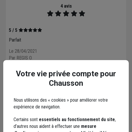
4 avis
5 / 5
Parfait
Le 28/04/2021
Par REGIS O.
Votre vie privée compte pour
5 / 5
Chausson
Produit conforme à la description et à un prix attractif. Mis en
place sur des volets bois classiques en butée de façade.
Évite le contact avec la façade et absorbe le choc. Parfait !
Nous utilisons des « cookies » pour améliorer votre
expérience de navigation.
Le 16/12/2020
Par ROGER L.
Certains sont
essentiels au fonctionnement du site
,
d’autres nous aident à effectuer une
mesure
5 / 5