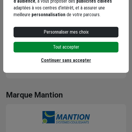
d’audience
, à vous proposer des
publicités ciblées
adaptées à vos centres d’intérêt, et à assurer une
Rapide et conforme à la commande
meilleure
personnalisation
de votre parcours.
Le 18/02/2020
Par Michel B.
Personnaliser mes choix
5 / 5
Tout accepter
Rapide et conforme à la fiche produit, avantage prix/produit
Continuer sans accepter
Le 16/09/2017
Par Francois D.
Marque Mantion