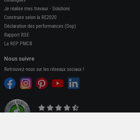
Je réalise mes travaux
-
Solutions
Construire selon la RE2020
Déclaration des performances (Dop)
Rapport RSE
La REP PMCB
Nous suivre
Retrouvez-nous sur les réseaux sociaux !
4,7/5