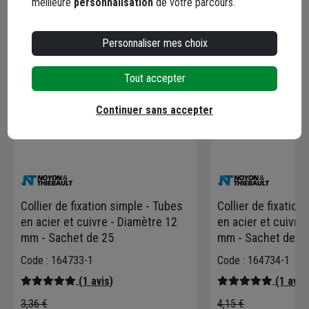
meilleure
personnalisation
de votre parcours.
Personnaliser mes choix
Tout accepter
Continuer sans accepter
Collier de fixation simple - Tubes
Collier de fixation
en acier et cuivre - Diamètre 12
en acier et cuivre
mm - Sachet de 25
mm - Sachet de 2
Code : 164733-1
Code : 164734-1
(1 avis)
(1 avis
3,36 €
4,15 €