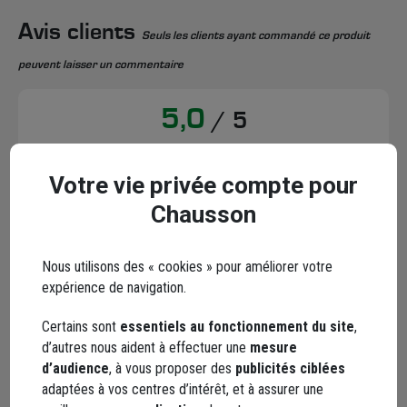
Avis clients
Seuls les clients ayant commandé ce produit
peuvent laisser un commentaire
5,0
/ 5
1 avis
Votre vie privée compte pour
Chausson
5 / 5
Bon produit
Nous utilisons des « cookies » pour améliorer votre
expérience de navigation.
Le 13/04/2024
Par Eric B.
, LA CIOTAT
Certains sont
essentiels au fonctionnement du site
,
d’autres nous aident à effectuer une
mesure
d’audience
, à vous proposer des
publicités ciblées
En complément
adaptées à vos centres d’intérêt, et à assurer une