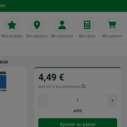
lis
Mes produits
Nos agences
Me connecter
Mes devis
Mes paniers
maçon
4,49 €
dont
0,01 €
éco-contribution
-
+
unité
Ajouter au panier