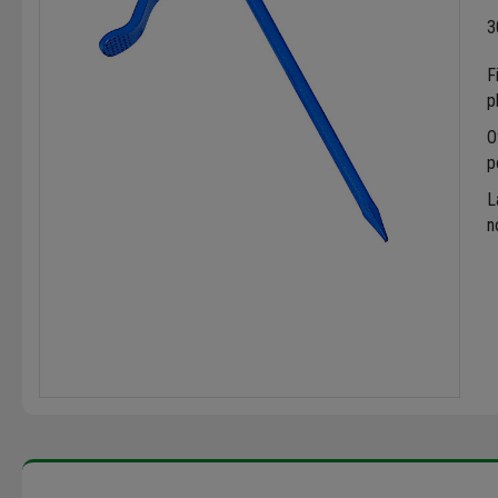
3
F
p
O
p
L
n