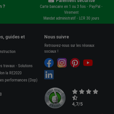
Paiement sécurisé
n ?
Carte bancaire en 1 ou 3 fois - PayPal -
Virement
Mandat administratif - LCR 30 jours
s, guides et
Nous suivre
Retrouvez-nous sur les réseaux
sociaux !
nstruction
es travaux
-
Solutions
elon la RE2020
des performances (Dop)
B
4,7/5