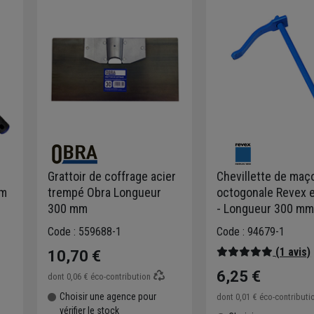
Grattoir de coffrage acier
Chevillette de maç
cm
trempé Obra Longueur
octogonale Revex e
300 mm
- Longueur 300 mm
Section 12 mm
Code : 559688-1
Code : 94679-1
(1 avis)
10,70 €
6,25 €
dont
0,06 €
éco-contribution
Choisir une agence pour
dont
0,01 €
éco-contributi
vérifier le stock