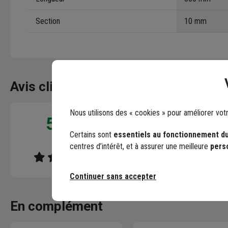
Section
10 mm
Avis clients
Seuls les clients ayant commandé ce produit peuv
Nous utilisons des « cookies » pour améliorer vot
5 / 5
5,0
/ 5
Ras
Certains sont
essentiels au fonctionnement du
1 avis
centres d’intérêt, et à assurer une meilleure
pers
Le 19/06/2023
Par David G.
, LA BREDE
Continuer sans accepter
En complément