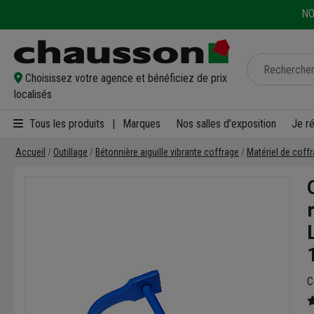
NO
Choisissez votre agence et bénéficiez de prix
localisés
Tous les produits
|
Marques
Nos salles d'exposition
Je r
Accueil
Outillage
Bétonnière aiguille vibrante coffrage
Matériel de cof
C