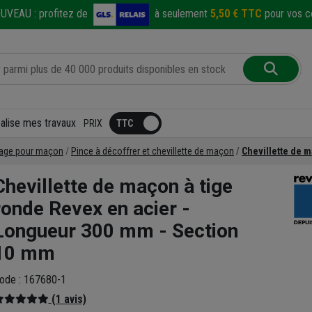
UVEAU :
profitez de
à seulement
5,50 € TTC
pour vos co
éalise mes travaux
PRIX
frage pour maçon
Pince à décoffrer et chevillette de maçon
Chevillette de 
Chevillette de maçon à tige
ronde Revex en acier -
Longueur 300 mm - Section
10 mm
ode : 167680-1
(1 avis)