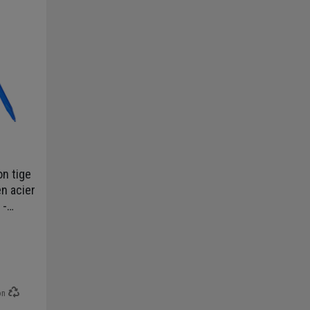
on tige
n acier
 -
on