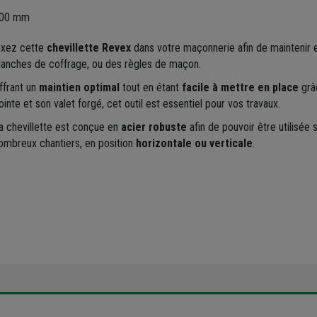
00 mm
ixez cette
chevillette Revex
dans votre maçonnerie afin de maintenir 
lanches de coffrage, ou des règles de maçon.
ffrant un
maintien optimal
tout en étant
facile à mettre en place
grâ
ointe et son valet forgé, cet outil est essentiel pour vos travaux.
a chevillette est conçue en
acier robuste
afin de pouvoir être utilisée 
ombreux chantiers, en position
horizontale ou verticale
.