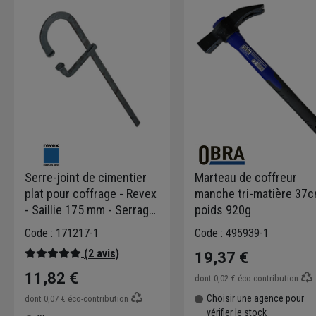
Serre-joint de cimentier
Marteau de coffreur
plat pour coffrage - Revex
manche tri-matière 37
- Saillie 175 mm - Serrage
poids 920g
600 mm
Code : 171217-1
Code : 495939-1
(2 avis)
19,37 €
11,82 €
dont
0,02 €
éco-contribution
Choisir une agence pour
dont
0,07 €
éco-contribution
vérifier le stock